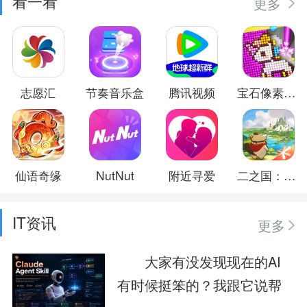
看一看
更多
志愿汇
节奏音乐盒
腾讯视频
宝石像素涂色
仙语奇缘
NutNut
附近寻爱
二之国：交错世界
IT资讯
更多
大家有没发现现在的AI
有时候挺笨的？我跟它说帮