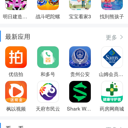
明日建造大师
战斗吧陀螺
宝宝看家3
找到熊孩子
最新应用
更多
优信拍
和多号
贵州公安
山姆会员商店
枫以视频
天府市民云
Shark Wear
药房网商城