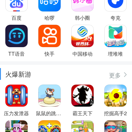
百度
哈啰
韩小圈
夸克
TT语音
快手
中国移动
埋堆堆
火爆新游
更多
压力发泄器
鼠鼠的跳跃冒险
霸王天下
挖掘高手2