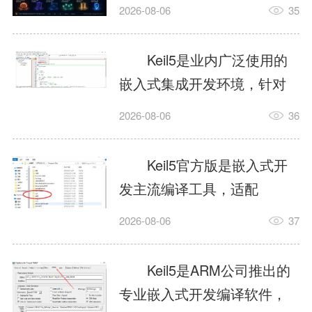
我订个明天早上的闹钟，它
2026-08-06
35
顶多回一段好的。为什么会
这样？因为AI，就是个只会
Keil5是业内广泛使用的
耍嘴皮子的书呆子。它脑子
嵌入式集成开发环境，针对
里有海量知识，但没有真正
ARM、51内核单片机提供编
2026-08-06
36
激发出来实力。而
译、调试、仿真一体化能
AgentSkill，就是给AI大脑装
力，代码编译稳定，调试工
Keil5官方版是嵌入式开
上的一双机械手，它真的能
具成熟，大量开源项目基于
发主流编译工具，适配
解决很多问题。1什么是
该平台开发。新项目需要单
STM32、51单片机等多款芯
AgentSkillSkill指...
2026-08-06
37
独下载对应芯片支持包，新
片，编辑器功能完善，支持
手配置难度较高，正版商业
在线调试、代码仿真，兼容
Keil5是ARM公司推出的
授权费用不菲，未授权版本
众多厂商芯片安装包。软件
专业嵌入式开发编译软件，
存在程序容量限制，适合硬
需要手动添加器件库，初次