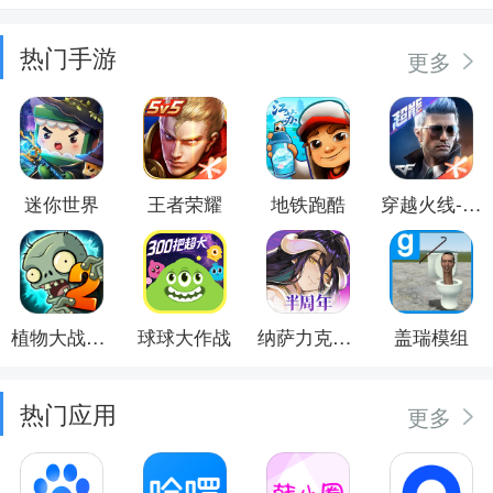
热门手游
更多
迷你世界
王者荣耀
地铁跑酷
穿越火线-枪战王者
植物大战僵尸2
球球大作战
纳萨力克之王
盖瑞模组
热门应用
更多