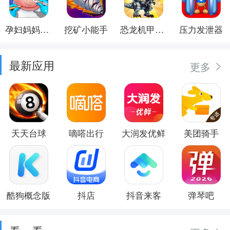
孕妇妈妈日记
挖矿小能手
恐龙机甲射手
压力发泄器
最新应用
更多
天天台球
嘀嗒出行
大润发优鲜
美团骑手
酷狗概念版
抖店
抖音来客
弹琴吧