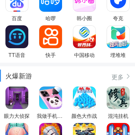
百度
哈啰
韩小圈
夸克
TT语音
快手
中国移动
埋堆堆
火爆新游
更多
眼力大侦探
我做手机壳特好看
颜色大作战
混沌挂机