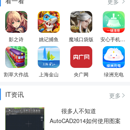
看一看
更多
影之诗
姚记捕鱼
魔域口袋版
安心手机卫士
割草大作战
上海金山
央广网
绿洲充电
IT资讯
更多
很多人不知道
AutoCAD2014如何使用图案