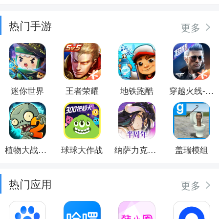
热门手游
更多
迷你世界
王者荣耀
地铁跑酷
穿越火线-枪战王者
植物大战僵尸2
球球大作战
纳萨力克之王
盖瑞模组
热门应用
更多