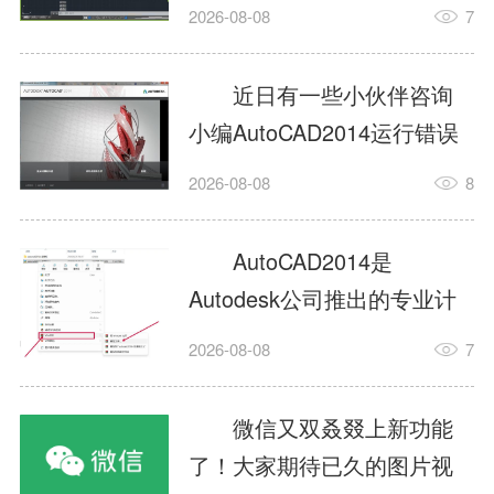
填充?今日为你们带来的文章
2026-08-08
7
是关于AutoCAD2014如何使
用图案填充的内容，还有不
近日有一些小伙伴咨询
清楚小伙伴和小编一起去学
小编AutoCAD2014运行错误
习一下吧。1.打开
怎么办?下面就为大家带来了
2026-08-08
8
AutoCAD2014这款软件，进
AutoCAD2014运行错误怎么
入AutoCAD2014的操作界
办的解决方法，有需要的小
AutoCAD2014是
面，如图所示：2.在该界面内
伙伴可以来了解了解哦。1.打
Autodesk公司推出的专业计
找到矩形选项，如图所示：3.
开控制面板，选择
算机辅助设计（CAD）软
点击矩...
2026-08-08
7
AutodeskAutoCAD2014。2.
件，广泛应用于机械、电
等AutodeskAutoCAD2014的
子、建筑、服装等多个工程
微信又双叒叕上新功能
安装程序加载完毕。3.选择添
与设计领域。作为行业标准
了！大家期待已久的图片视
加/...
工具之一，它提供了强大的