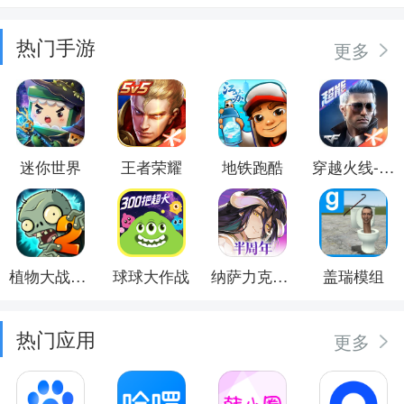
热门手游
更多
迷你世界
王者荣耀
地铁跑酷
穿越火线-枪战王者
植物大战僵尸2
球球大作战
纳萨力克之王
盖瑞模组
热门应用
更多