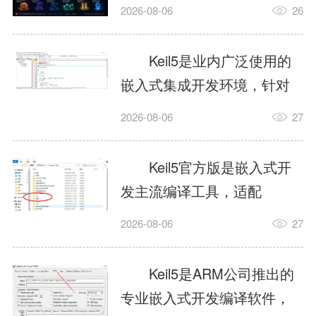
我订个明天早上的闹钟，它
2026-08-06
26
顶多回一段好的。为什么会
这样？因为AI，就是个只会
Keil5是业内广泛使用的
耍嘴皮子的书呆子。它脑子
嵌入式集成开发环境，针对
里有海量知识，但没有真正
ARM、51内核单片机提供编
2026-08-06
27
激发出来实力。而
译、调试、仿真一体化能
AgentSkill，就是给AI大脑装
力，代码编译稳定，调试工
Keil5官方版是嵌入式开
上的一双机械手，它真的能
具成熟，大量开源项目基于
发主流编译工具，适配
解决很多问题。1什么是
该平台开发。新项目需要单
STM32、51单片机等多款芯
AgentSkillSkill指...
2026-08-06
27
独下载对应芯片支持包，新
片，编辑器功能完善，支持
手配置难度较高，正版商业
在线调试、代码仿真，兼容
Keil5是ARM公司推出的
授权费用不菲，未授权版本
众多厂商芯片安装包。软件
专业嵌入式开发编译软件，
存在程序容量限制，适合硬
需要手动添加器件库，初次