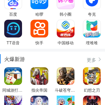
百度
哈啰
韩小圈
夸克
TT语音
快手
中国移动
埋堆堆
火爆新游
更多
同城游打大尖
指尖帝国
斗破苍穹：异火重燃
幻想之刃