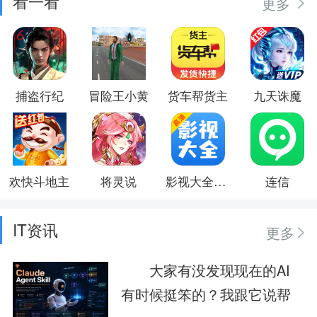
看一看
更多
捕盗行纪
冒险王小黄
货车帮货主
九天诛魔
欢快斗地主
将灵说
影视大全快看
连信
IT资讯
更多
大家有没发现现在的AI
有时候挺笨的？我跟它说帮