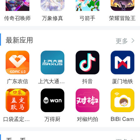
传奇召唤师
万象修真
弓箭手
荣耀冒险王
最新应用
更多
广东农信
上汽大通MAXUS
抖音
厦门地铁
口袋孟定耿马
万得厨
对椒约拍
BiBi Cam