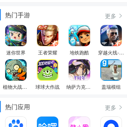
热门手游
更多
迷你世界
王者荣耀
地铁跑酷
穿越火线-枪战王者
植物大战僵尸2
球球大作战
纳萨力克之王
盖瑞模组
热门应用
更多