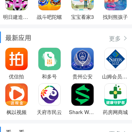
明日建造大师
战斗吧陀螺
宝宝看家3
找到熊孩子
最新应用
更多
优信拍
和多号
贵州公安
山姆会员商店
枫以视频
天府市民云
Shark Wear
药房网商城