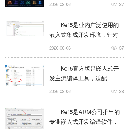
我订个明天早上的闹钟，它
2026-08-06
37
顶多回一段好的。为什么会
这样？因为AI，就是个只会
Keil5是业内广泛使用的
耍嘴皮子的书呆子。它脑子
嵌入式集成开发环境，针对
里有海量知识，但没有真正
ARM、51内核单片机提供编
2026-08-06
37
激发出来实力。而
译、调试、仿真一体化能
AgentSkill，就是给AI大脑装
力，代码编译稳定，调试工
Keil5官方版是嵌入式开
上的一双机械手，它真的能
具成熟，大量开源项目基于
发主流编译工具，适配
解决很多问题。1什么是
该平台开发。新项目需要单
STM32、51单片机等多款芯
AgentSkillSkill指...
2026-08-06
38
独下载对应芯片支持包，新
片，编辑器功能完善，支持
手配置难度较高，正版商业
在线调试、代码仿真，兼容
Keil5是ARM公司推出的
授权费用不菲，未授权版本
众多厂商芯片安装包。软件
专业嵌入式开发编译软件，
存在程序容量限制，适合硬
需要手动添加器件库，初次