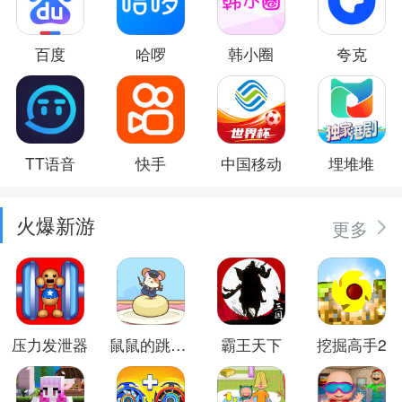
百度
哈啰
韩小圈
夸克
TT语音
快手
中国移动
埋堆堆
火爆新游
更多
压力发泄器
鼠鼠的跳跃冒险
霸王天下
挖掘高手2