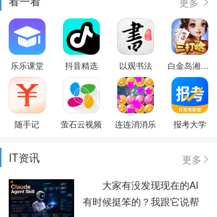
看一看
更多
乐乐课堂
抖音精选
以观书法
白金岛湘潭三打哈
随手记
萤石云视频
连连消消乐
报考大学
IT资讯
更多
大家有没发现现在的AI
有时候挺笨的？我跟它说帮