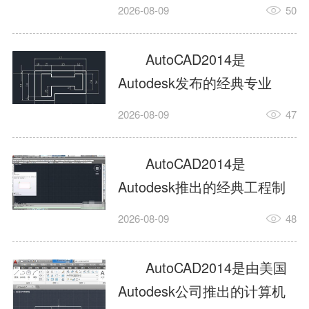
工具，主打稳定2D施工图绘
2026-08-09
50
制与轻量化三维建模，适配
建筑、机械、室内、市政多
AutoCAD2014是
行业工程设计。版本新增图
Autodesk发布的经典专业
纸标签页、实景地理地图、
CAD制图设计软件，是工程
2026-08-09
47
协同设计交流模块，优化命
设计领域使用率极高的老牌
令行智能纠错与图层批量管
绘图工具。软件专注精准二
AutoCAD2014是
理，支持Win8触屏操作、点
维绘图、图纸编辑、参数化
Autodesk推出的经典工程制
云扫描数据导入，兼容各类
设计及基础三维建模，广泛
图设计软件，主打高效精准
DWG图纸格式，文件互通...
2026-08-09
48
应用于建筑设计、机械制
的二维工程绘图与基础三维
造、土木工程、室内设计等
建模作业，适配建筑、机
AutoCAD2014是由美国
多个行业。软件优化绘图流
械、市政、室内设计等多行
Autodesk公司推出的计算机
畅度与文件兼容性，支持参
业场景。软件优化运行机制