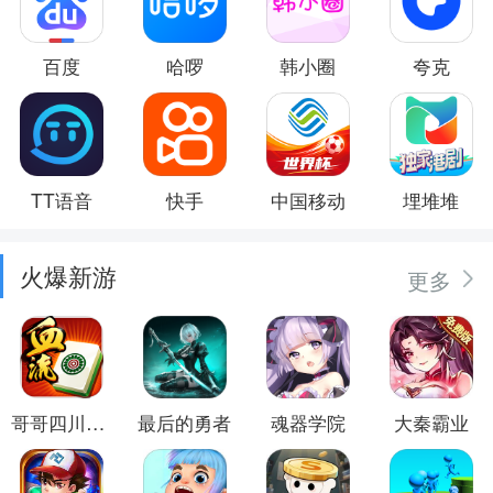
百度
哈啰
韩小圈
夸克
TT语音
快手
中国移动
埋堆堆
火爆新游
更多
哥哥四川麻将
最后的勇者
魂器学院
大秦霸业