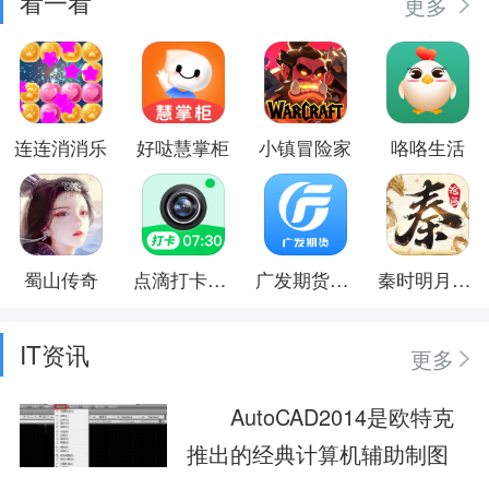
看一看
更多
连连消消乐
好哒慧掌柜
小镇冒险家
咯咯生活
蜀山传奇
点滴打卡水印相机
广发期货汇点期权
秦时明月：沧海
IT资讯
更多
AutoCAD2014是欧特克
推出的经典计算机辅助制图