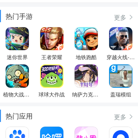
热门手游
更多
迷你世界
王者荣耀
地铁跑酷
穿越火线-枪战王者
植物大战僵尸2
球球大作战
纳萨力克之王
盖瑞模组
热门应用
更多