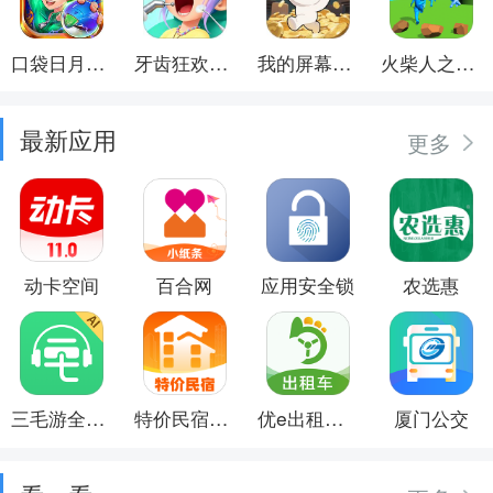
口袋日月游戏软件
牙齿狂欢派对
我的屏幕在喷钱
火柴人之觉醒年代
最新应用
更多
动卡空间
百合网
应用安全锁
农选惠
三毛游全球景点讲解语音导游
特价民宿预订
优e出租司机
厦门公交