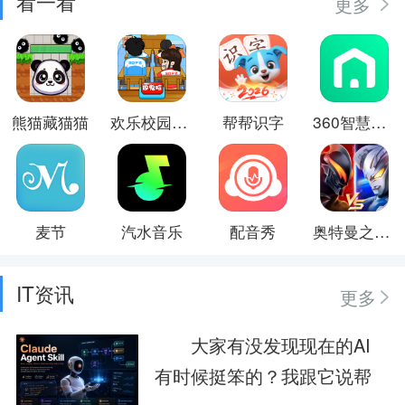
看一看
更多
熊猫藏猫猫
欢乐校园游戏
帮帮识字
360智慧生活
麦节
汽水音乐
配音秀
奥特曼之热血格斗
IT资讯
更多
大家有没发现现在的AI
有时候挺笨的？我跟它说帮