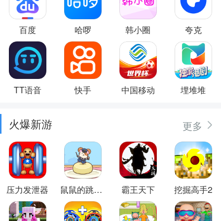
百度
哈啰
韩小圈
夸克
TT语音
快手
中国移动
埋堆堆
火爆新游
更多
压力发泄器
鼠鼠的跳跃冒险
霸王天下
挖掘高手2