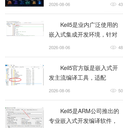
我订个明天早上的闹钟，它
2026-08-06
43
顶多回一段好的。为什么会
这样？因为AI，就是个只会
Keil5是业内广泛使用的
耍嘴皮子的书呆子。它脑子
嵌入式集成开发环境，针对
里有海量知识，但没有真正
ARM、51内核单片机提供编
2026-08-06
48
激发出来实力。而
译、调试、仿真一体化能
AgentSkill，就是给AI大脑装
力，代码编译稳定，调试工
Keil5官方版是嵌入式开
上的一双机械手，它真的能
具成熟，大量开源项目基于
发主流编译工具，适配
解决很多问题。1什么是
该平台开发。新项目需要单
STM32、51单片机等多款芯
AgentSkillSkill指...
2026-08-06
50
独下载对应芯片支持包，新
片，编辑器功能完善，支持
手配置难度较高，正版商业
在线调试、代码仿真，兼容
Keil5是ARM公司推出的
授权费用不菲，未授权版本
众多厂商芯片安装包。软件
专业嵌入式开发编译软件，
存在程序容量限制，适合硬
需要手动添加器件库，初次