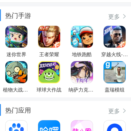
热门手游
更多
迷你世界
王者荣耀
地铁跑酷
穿越火线-枪战王者
植物大战僵尸2
球球大作战
纳萨力克之王
盖瑞模组
热门应用
更多