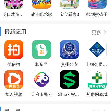
明日建造大师
战斗吧陀螺
宝宝看家3
找到熊孩子
最新应用
更多
优信拍
和多号
贵州公安
山姆会员商店
枫以视频
天府市民云
Shark Wear
药房网商城