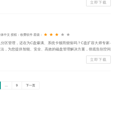
立即下载
简体中文
授权：收费软件
星级：
手,分区管理，还在为C盘爆满、系统卡顿而烦恼吗？C盘扩容大师专家-
算法，为您提供智能、安全、高效的磁盘管理解决方案，彻底告别空间
扩容：一键解决C盘空间告急！AI深度分析磁盘使用情况，智能推荐最
立即下载
…
9
下一页