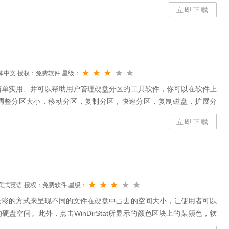
立即下载
体中文
授权：免费软件
星级：
简单实用、并可以帮助用户管理硬盘分区的工具软件，你可以在软件上
调整分区大小，移动分区，复制分区，快速分区，复制磁盘，扩展分
SSD/HD等操作，是一个不可多得分区工具。这款软件主要提供两个
立即下载
美式英语
授权：免费软件
星级：
全彩的方式来呈现不同的文件在硬盘中占去的空间大小，让使用者可以
盘空间。此外，点击WinDirStat所显示的颜色区块上的某颜色，软
哪些，便于快速进行处理操作。