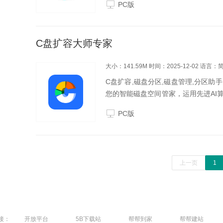
PC版
C盘扩容大师专家
大小：141.59M
时间：2025-12-02
语言：
C盘扩容,磁盘分区,磁盘管理,分区助
您的智能磁盘空间管家，运用先进AI
不足的困扰！核心功能：AI智能C盘
PC版
佳扩...
上一页
1
接：
开放平台
5B下载站
帮帮到家
帮帮建站