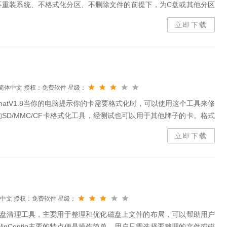
不重装系统、不格式化分区、不删除文件的前提下，为C盘或其他分区
能，使用过程，即使电脑断电、系统死机等意外情况发生时，重新开启
立即下载
简体中文
授权：免费软件
星级：
FormatV1.8当你的电脑提示你的卡需要格式化时，可以使用这个工具来修
SD/MMC/CF卡格式化工具，经测试也可以用于其他牌子的卡。格式
式化过程非常的慢，请耐心等待！优化的格式化完整的格式...
立即下载
中文
授权：免费软件
星级：
用的磁盘清理工具，主要用于整理和优化磁盘上文件的布局，可以帮助用户
nContig主要的特点便是操作简单，用户只需选择要整理的文件或磁