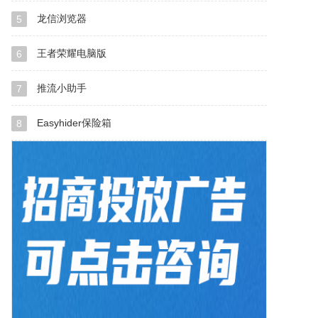
龙信浏览器
5
王者荣耀电脑版
6
推流小助手
7
Easyhider保险箱
8