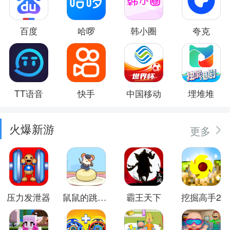
百度
哈啰
韩小圈
夸克
TT语音
快手
中国移动
埋堆堆
火爆新游
更多
压力发泄器
鼠鼠的跳跃冒险
霸王天下
挖掘高手2