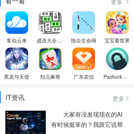
看一看
更多
客似云来
成语大全益智力
指尖生命绳
宝宝看世界
黑龙与天使
扣点麻将
广东农信
Padlock防盗卫士
IT资讯
更多
大家有没发现现在的AI
有时候挺笨的？我跟它说帮