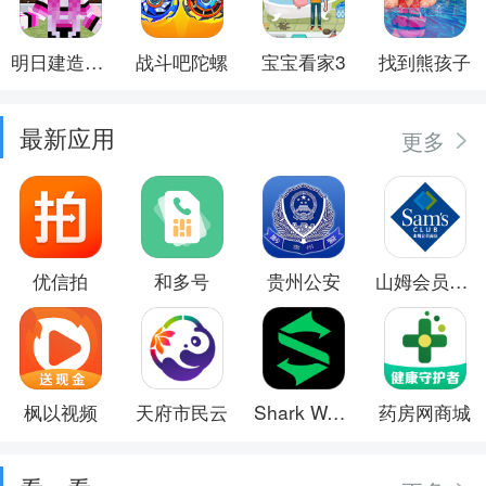
明日建造大师
战斗吧陀螺
宝宝看家3
找到熊孩子
最新应用
更多
优信拍
和多号
贵州公安
山姆会员商店
枫以视频
天府市民云
Shark Wear
药房网商城