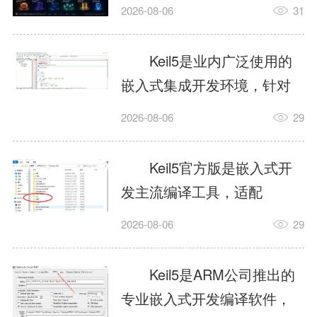
我订个明天早上的闹钟，它
2026-08-06
31
顶多回一段好的。为什么会
这样？因为AI，就是个只会
Keil5是业内广泛使用的
耍嘴皮子的书呆子。它脑子
嵌入式集成开发环境，针对
里有海量知识，但没有真正
ARM、51内核单片机提供编
2026-08-06
29
激发出来实力。而
译、调试、仿真一体化能
AgentSkill，就是给AI大脑装
力，代码编译稳定，调试工
Keil5官方版是嵌入式开
上的一双机械手，它真的能
具成熟，大量开源项目基于
发主流编译工具，适配
解决很多问题。1什么是
该平台开发。新项目需要单
STM32、51单片机等多款芯
AgentSkillSkill指...
2026-08-06
29
独下载对应芯片支持包，新
片，编辑器功能完善，支持
手配置难度较高，正版商业
在线调试、代码仿真，兼容
Keil5是ARM公司推出的
授权费用不菲，未授权版本
众多厂商芯片安装包。软件
专业嵌入式开发编译软件，
存在程序容量限制，适合硬
需要手动添加器件库，初次