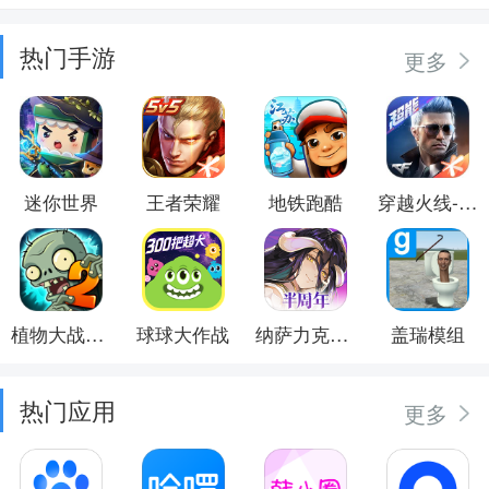
热门手游
更多
迷你世界
王者荣耀
地铁跑酷
穿越火线-枪战王者
植物大战僵尸2
球球大作战
纳萨力克之王
盖瑞模组
热门应用
更多