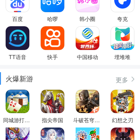
百度
哈啰
韩小圈
夸克
TT语音
快手
中国移动
埋堆堆
火爆新游
更多
同城游打大尖
指尖帝国
斗破苍穹：异火重燃
幻想之刃