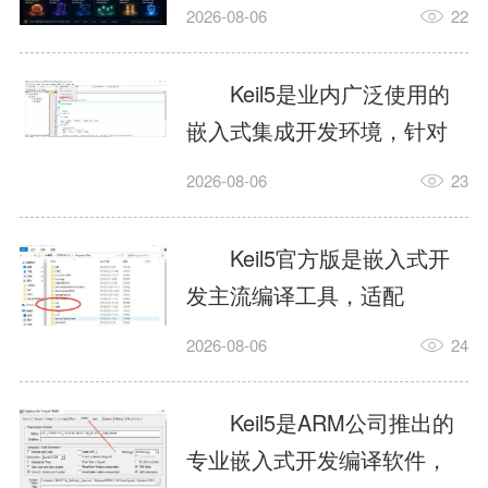
我订个明天早上的闹钟，它
2026-08-06
22
顶多回一段好的。为什么会
这样？因为AI，就是个只会
Keil5是业内广泛使用的
耍嘴皮子的书呆子。它脑子
嵌入式集成开发环境，针对
里有海量知识，但没有真正
ARM、51内核单片机提供编
2026-08-06
23
激发出来实力。而
译、调试、仿真一体化能
AgentSkill，就是给AI大脑装
力，代码编译稳定，调试工
Keil5官方版是嵌入式开
上的一双机械手，它真的能
具成熟，大量开源项目基于
发主流编译工具，适配
解决很多问题。1什么是
该平台开发。新项目需要单
STM32、51单片机等多款芯
AgentSkillSkill指...
2026-08-06
24
独下载对应芯片支持包，新
片，编辑器功能完善，支持
手配置难度较高，正版商业
在线调试、代码仿真，兼容
Keil5是ARM公司推出的
授权费用不菲，未授权版本
众多厂商芯片安装包。软件
专业嵌入式开发编译软件，
存在程序容量限制，适合硬
需要手动添加器件库，初次