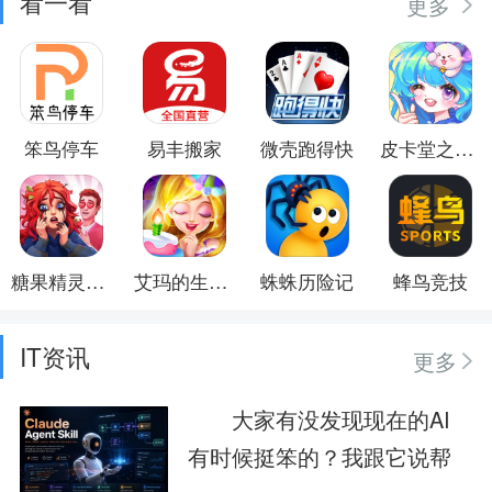
看一看
更多
笨鸟停车
易丰搬家
微壳跑得快
皮卡堂之梦想起源
糖果精灵传奇
艾玛的生日派对
蛛蛛历险记
蜂鸟竞技
IT资讯
更多
大家有没发现现在的AI
有时候挺笨的？我跟它说帮