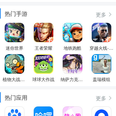
热门手游
更多
迷你世界
王者荣耀
地铁跑酷
穿越火线-枪战王者
植物大战僵尸2
球球大作战
纳萨力克之王
盖瑞模组
热门应用
更多