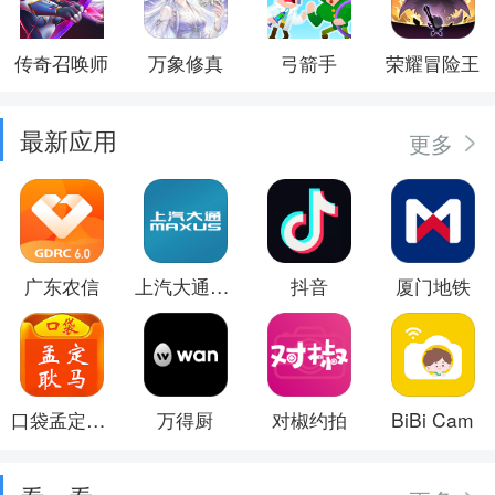
传奇召唤师
万象修真
弓箭手
荣耀冒险王
最新应用
更多
广东农信
上汽大通MAXUS
抖音
厦门地铁
口袋孟定耿马
万得厨
对椒约拍
BiBi Cam