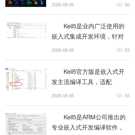
我订个明天早上的闹钟，它
2026-08-06
50
顶多回一段好的。为什么会
这样？因为AI，就是个只会
Keil5是业内广泛使用的
耍嘴皮子的书呆子。它脑子
嵌入式集成开发环境，针对
里有海量知识，但没有真正
ARM、51内核单片机提供编
2026-08-06
53
激发出来实力。而
译、调试、仿真一体化能
AgentSkill，就是给AI大脑装
力，代码编译稳定，调试工
Keil5官方版是嵌入式开
上的一双机械手，它真的能
具成熟，大量开源项目基于
发主流编译工具，适配
解决很多问题。1什么是
该平台开发。新项目需要单
STM32、51单片机等多款芯
AgentSkillSkill指...
2026-08-06
55
独下载对应芯片支持包，新
片，编辑器功能完善，支持
手配置难度较高，正版商业
在线调试、代码仿真，兼容
Keil5是ARM公司推出的
授权费用不菲，未授权版本
众多厂商芯片安装包。软件
专业嵌入式开发编译软件，
存在程序容量限制，适合硬
需要手动添加器件库，初次