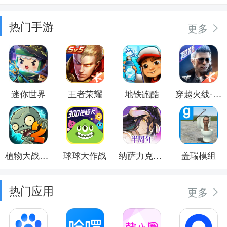
热门手游
更多
迷你世界
王者荣耀
地铁跑酷
穿越火线-枪战王者
植物大战僵尸2
球球大作战
纳萨力克之王
盖瑞模组
热门应用
更多