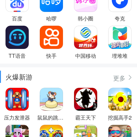
百度
哈啰
韩小圈
夸克
TT语音
快手
中国移动
埋堆堆
火爆新游
更多
压力发泄器
鼠鼠的跳跃冒险
霸王天下
挖掘高手2