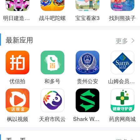
明日建造大师
战斗吧陀螺
宝宝看家3
找到熊孩子
最新应用
更多
优信拍
和多号
贵州公安
山姆会员商店
枫以视频
天府市民云
Shark Wear
药房网商城