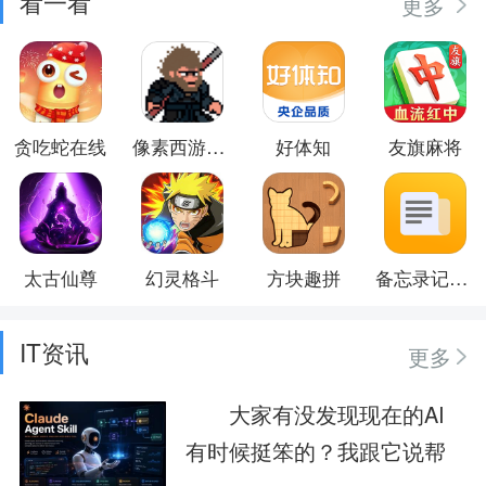
看一看
更多
贪吃蛇在线
像素西游神话
好体知
友旗麻将
太古仙尊
幻灵格斗
方块趣拼
备忘录记事本
IT资讯
更多
大家有没发现现在的AI
有时候挺笨的？我跟它说帮