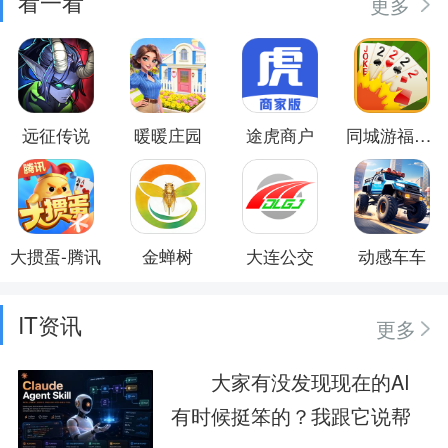
看一看
更多
远征传说
暖暖庄园
途虎商户
同城游福鼎打炸
大掼蛋-腾讯
金蝉树
大连公交
动感车车
IT资讯
更多
大家有没发现现在的AI
有时候挺笨的？我跟它说帮