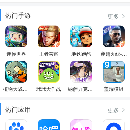
热门手游
更多
迷你世界
王者荣耀
地铁跑酷
穿越火线-枪战王者
植物大战僵尸2
球球大作战
纳萨力克之王
盖瑞模组
热门应用
更多