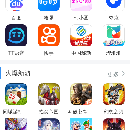
百度
哈啰
韩小圈
夸克
TT语音
快手
中国移动
埋堆堆
火爆新游
更多
同城游打大尖
指尖帝国
斗破苍穹：异火重燃
幻想之刃