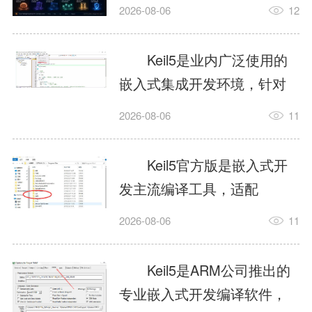
我订个明天早上的闹钟，它
2026-08-06
12
顶多回一段好的。为什么会
这样？因为AI，就是个只会
Keil5是业内广泛使用的
耍嘴皮子的书呆子。它脑子
嵌入式集成开发环境，针对
里有海量知识，但没有真正
ARM、51内核单片机提供编
2026-08-06
11
激发出来实力。而
译、调试、仿真一体化能
AgentSkill，就是给AI大脑装
力，代码编译稳定，调试工
Keil5官方版是嵌入式开
上的一双机械手，它真的能
具成熟，大量开源项目基于
发主流编译工具，适配
解决很多问题。1什么是
该平台开发。新项目需要单
STM32、51单片机等多款芯
AgentSkillSkill指...
2026-08-06
11
独下载对应芯片支持包，新
片，编辑器功能完善，支持
手配置难度较高，正版商业
在线调试、代码仿真，兼容
Keil5是ARM公司推出的
授权费用不菲，未授权版本
众多厂商芯片安装包。软件
专业嵌入式开发编译软件，
存在程序容量限制，适合硬
需要手动添加器件库，初次