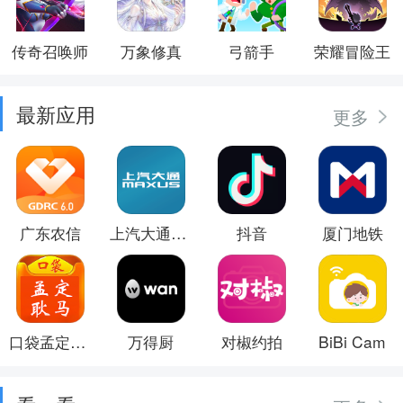
传奇召唤师
万象修真
弓箭手
荣耀冒险王
最新应用
更多
广东农信
上汽大通MAXUS
抖音
厦门地铁
口袋孟定耿马
万得厨
对椒约拍
BiBi Cam