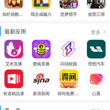
灿烂炫酷模拟器
我合成贼六
恶梦猎手
放置江湖
最新应用
更多
艾米直播
蜜疯直播
闪动校园
理想汽车
有道精品课
新浪新闻
得间免费小说
心遇