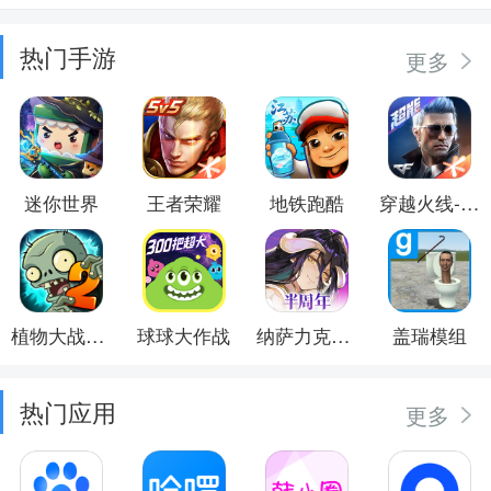
热门手游
更多
迷你世界
王者荣耀
地铁跑酷
穿越火线-枪战王者
植物大战僵尸2
球球大作战
纳萨力克之王
盖瑞模组
热门应用
更多