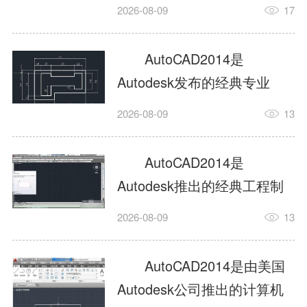
工具，主打稳定2D施工图绘
2026-08-09
17
制与轻量化三维建模，适配
建筑、机械、室内、市政多
AutoCAD2014是
行业工程设计。版本新增图
Autodesk发布的经典专业
纸标签页、实景地理地图、
CAD制图设计软件，是工程
2026-08-09
13
协同设计交流模块，优化命
设计领域使用率极高的老牌
令行智能纠错与图层批量管
绘图工具。软件专注精准二
AutoCAD2014是
理，支持Win8触屏操作、点
维绘图、图纸编辑、参数化
Autodesk推出的经典工程制
云扫描数据导入，兼容各类
设计及基础三维建模，广泛
图设计软件，主打高效精准
DWG图纸格式，文件互通...
2026-08-09
13
应用于建筑设计、机械制
的二维工程绘图与基础三维
造、土木工程、室内设计等
建模作业，适配建筑、机
AutoCAD2014是由美国
多个行业。软件优化绘图流
械、市政、室内设计等多行
Autodesk公司推出的计算机
畅度与文件兼容性，支持参
业场景。软件优化运行机制