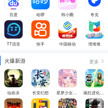
百度
哈啰
韩小圈
夸克
TT语音
快手
中国移动
埋堆堆
火爆新游
更多
仙命决
长安幻想
星梦少女换装
疯狂进化防卫战