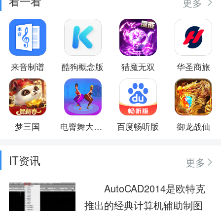
看一看
更多
来音制谱
酷狗概念版
猎魔无双
华圣商旅
梦三国
电臀舞大作战
百度畅听版
御龙战仙
IT资讯
更多
AutoCAD2014是欧特克
推出的经典计算机辅助制图