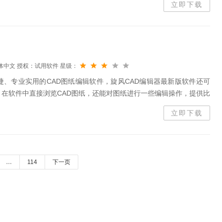
立即下载
体中文
授权：试用软件
星级：
捷、专业实用的CAD图纸编辑软件，旋风CAD编辑器最新版软件还可
，在软件中直接浏览CAD图纸，还能对图纸进行一些编辑操作，提供比
CAD编辑器官方版软件还支持DWG,DXF等各种格式的CAD文件。
立即下载
…
114
下一页