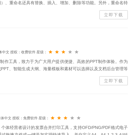
期）、重命名还具有替换、插入、增加、删除等功能。另外，重命名特
同的名字命名都可以更改。
立即下载
体中文
授权：收费软件
星级：
PT制作工具，致力于为广大用户提供便捷、高效的PPT制作体验。作为
PPT、智能生成大纲、海量模板和素材可以选择以及文档后台管理等
升工作效率。1.一键生成PPT：只需输入主题、关键词和要点，系统
立即下载
简体中文
授权：免费软件
星级：
体经营者设计的发票合并打印工具，支持OFD/PNG/PDF格式电子
拽文件或一键添加实现快速导入，并自定义A4、A4-1-2-3-4/A5