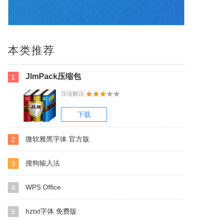
本类推荐
JlmPack压缩包
1
压缩解压
下载
微软雅黑字体 官方版
2
搜狗输入法
3
WPS Office
4
hztxt字体 免费版
5