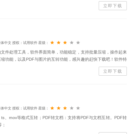
。它不仅兼容MP3、WAV、OGG、FLAC、MP2、M4...
立即下载
简体中文
授权：试用软件
星级：
的文件处理工具，软件界面简单，功能稳定，支持批量压缩，操作起来
压缩功能，以及PDF与图片的互转功能，感兴趣的赶快下载吧！软件特
视频，各种办公文件，批量压缩，节约时间，减少工作量，压缩更快更
立即下载
简体中文
授权：试用软件
星级：
ts、mov等格式互转；PDF转文档：支持将PDF与文档互转。PDF转
等；