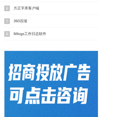
方正字库客户端
6
360压缩
7
Milogs工作日志软件
8