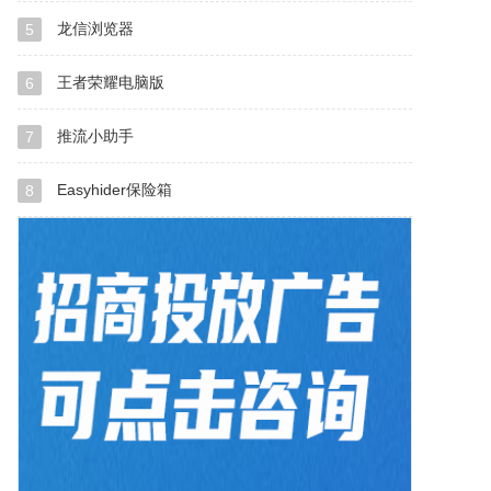
龙信浏览器
5
王者荣耀电脑版
6
推流小助手
7
Easyhider保险箱
8