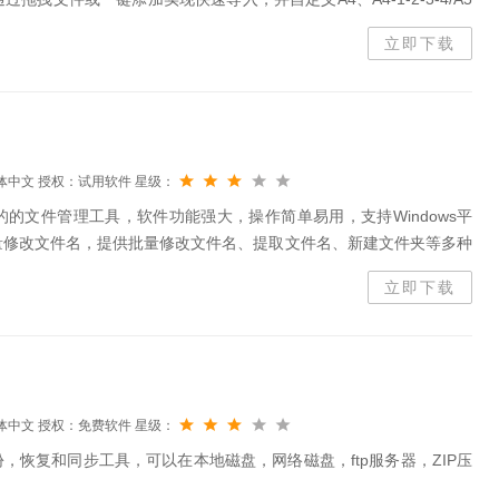
清单自动适配），同时支持OFD转PDF格式，兼容性更强...
立即下载
体中文
授权：试用软件
星级：
的文件管理工具，软件功能强大，操作简单易用，支持Windows平
量修改文件名，提供批量修改文件名、提取文件名、新建文件夹等多种
的提高工作效率，感兴趣的小伙伴赶快下载使用吧！胡瓜批量重命名软
立即下载
体中文
授权：免费软件
星级：
件备份，恢复和同步工具，可以在本地磁盘，网络磁盘，ftp服务器，ZIP压