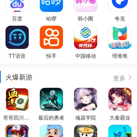
百度
哈啰
韩小圈
夸克
TT语音
快手
中国移动
埋堆堆
火爆新游
更多
哥哥四川麻将
最后的勇者
魂器学院
大秦霸业