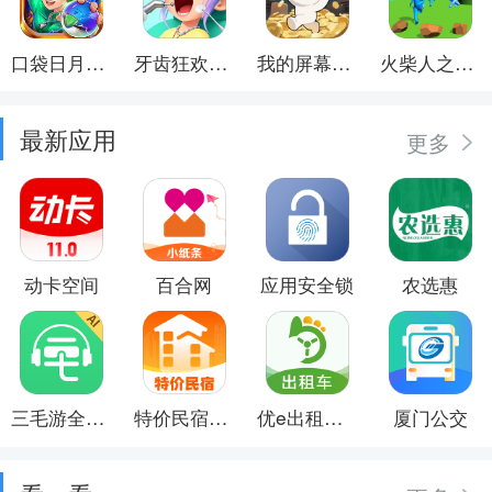
口袋日月游戏软件
牙齿狂欢派对
我的屏幕在喷钱
火柴人之觉醒年代
最新应用
更多
动卡空间
百合网
应用安全锁
农选惠
三毛游全球景点讲解语音导游
特价民宿预订
优e出租司机
厦门公交