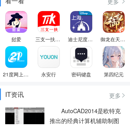
看一看
更多
挝爱
三支一扶题小宝
迪士尼度假区
御龙在天手游
21度网上商城
永安行
密码键盘
第四纪元
IT资讯
更多
AutoCAD2014是欧特克
推出的经典计算机辅助制图