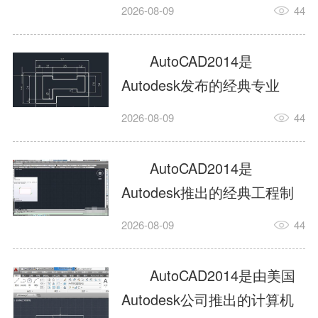
工具，主打稳定2D施工图绘
2026-08-09
44
制与轻量化三维建模，适配
建筑、机械、室内、市政多
AutoCAD2014是
行业工程设计。版本新增图
Autodesk发布的经典专业
纸标签页、实景地理地图、
CAD制图设计软件，是工程
2026-08-09
44
协同设计交流模块，优化命
设计领域使用率极高的老牌
令行智能纠错与图层批量管
绘图工具。软件专注精准二
AutoCAD2014是
理，支持Win8触屏操作、点
维绘图、图纸编辑、参数化
Autodesk推出的经典工程制
云扫描数据导入，兼容各类
设计及基础三维建模，广泛
图设计软件，主打高效精准
DWG图纸格式，文件互通...
2026-08-09
44
应用于建筑设计、机械制
的二维工程绘图与基础三维
造、土木工程、室内设计等
建模作业，适配建筑、机
AutoCAD2014是由美国
多个行业。软件优化绘图流
械、市政、室内设计等多行
Autodesk公司推出的计算机
畅度与文件兼容性，支持参
业场景。软件优化运行机制