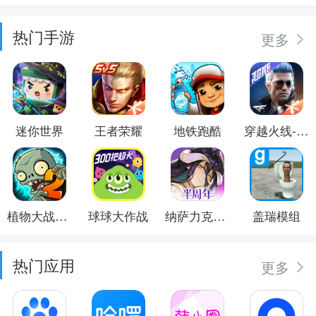
热门手游
更多
迷你世界
王者荣耀
地铁跑酷
穿越火线-枪战王者
植物大战僵尸2
球球大作战
纳萨力克之王
盖瑞模组
热门应用
更多