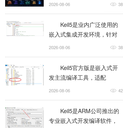
我订个明天早上的闹钟，它
2026-08-06
38
顶多回一段好的。为什么会
这样？因为AI，就是个只会
Keil5是业内广泛使用的
耍嘴皮子的书呆子。它脑子
嵌入式集成开发环境，针对
里有海量知识，但没有真正
ARM、51内核单片机提供编
2026-08-06
38
激发出来实力。而
译、调试、仿真一体化能
AgentSkill，就是给AI大脑装
力，代码编译稳定，调试工
Keil5官方版是嵌入式开
上的一双机械手，它真的能
具成熟，大量开源项目基于
发主流编译工具，适配
解决很多问题。1什么是
该平台开发。新项目需要单
STM32、51单片机等多款芯
AgentSkillSkill指...
2026-08-06
42
独下载对应芯片支持包，新
片，编辑器功能完善，支持
手配置难度较高，正版商业
在线调试、代码仿真，兼容
Keil5是ARM公司推出的
授权费用不菲，未授权版本
众多厂商芯片安装包。软件
专业嵌入式开发编译软件，
存在程序容量限制，适合硬
需要手动添加器件库，初次