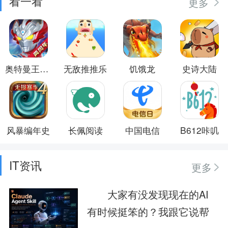
看一看
更多
奥特曼王者传奇
无敌推推乐
饥饿龙
史诗大陆
风暴编年史
长佩阅读
中国电信
B612咔叽
IT资讯
更多
大家有没发现现在的AI
有时候挺笨的？我跟它说帮