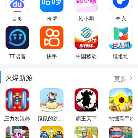
百度
哈啰
韩小圈
夸克
TT语音
快手
中国移动
埋堆堆
火爆新游
更多
压力发泄器
鼠鼠的跳跃冒险
霸王天下
挖掘高手2