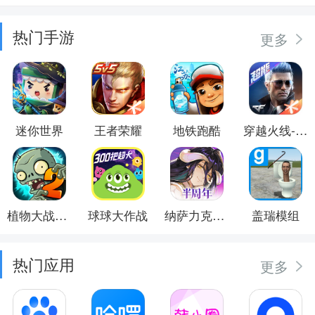
热门手游
更多
迷你世界
王者荣耀
地铁跑酷
穿越火线-枪战王者
植物大战僵尸2
球球大作战
纳萨力克之王
盖瑞模组
热门应用
更多