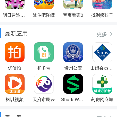
明日建造大师
战斗吧陀螺
宝宝看家3
找到熊孩子
最新应用
更多
优信拍
和多号
贵州公安
山姆会员商店
枫以视频
天府市民云
Shark Wear
药房网商城