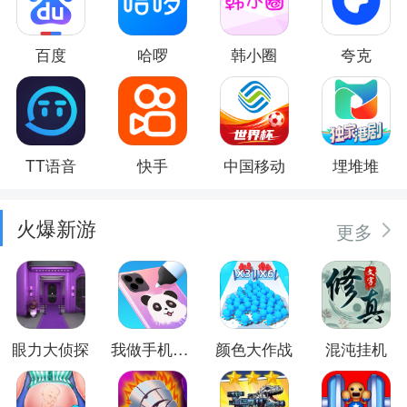
百度
哈啰
韩小圈
夸克
TT语音
快手
中国移动
埋堆堆
火爆新游
更多
眼力大侦探
我做手机壳特好看
颜色大作战
混沌挂机