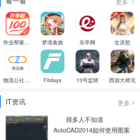
看一看
更多
作业帮家长版
梦境食旅
乐学网
生灵怒
物流公社承运商
Fitdays
13号监狱
西游大师兄
IT资讯
更多
很多人不知道
AutoCAD2014如何使用图案