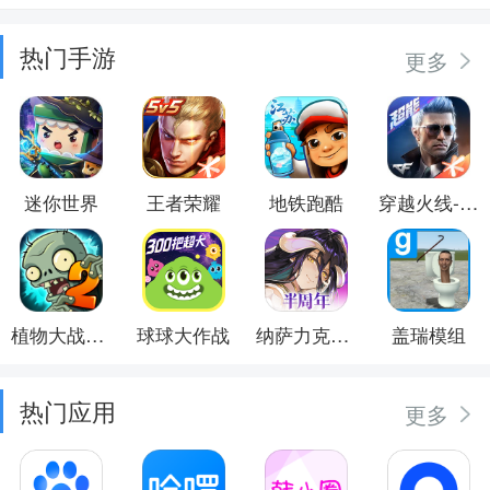
热门手游
更多
迷你世界
王者荣耀
地铁跑酷
穿越火线-枪战王者
植物大战僵尸2
球球大作战
纳萨力克之王
盖瑞模组
热门应用
更多