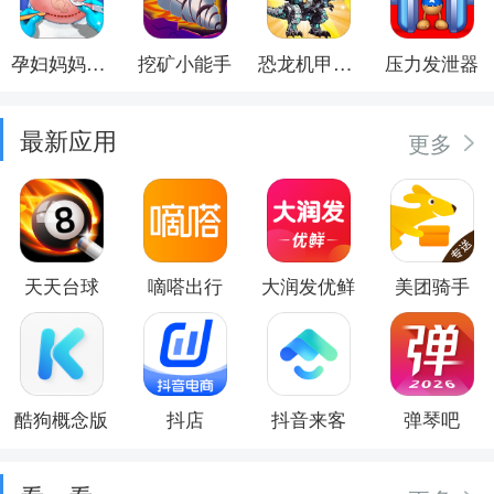
孕妇妈妈日记
挖矿小能手
恐龙机甲射手
压力发泄器
最新应用
更多
天天台球
嘀嗒出行
大润发优鲜
美团骑手
酷狗概念版
抖店
抖音来客
弹琴吧