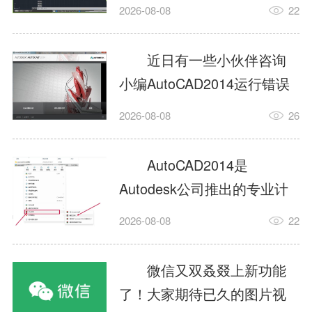
填充?今日为你们带来的文章
2026-08-08
22
是关于AutoCAD2014如何使
用图案填充的内容，还有不
近日有一些小伙伴咨询
清楚小伙伴和小编一起去学
小编AutoCAD2014运行错误
习一下吧。1.打开
怎么办?下面就为大家带来了
2026-08-08
26
AutoCAD2014这款软件，进
AutoCAD2014运行错误怎么
入AutoCAD2014的操作界
办的解决方法，有需要的小
AutoCAD2014是
面，如图所示：2.在该界面内
伙伴可以来了解了解哦。1.打
Autodesk公司推出的专业计
找到矩形选项，如图所示：3.
开控制面板，选择
算机辅助设计（CAD）软
点击矩...
2026-08-08
22
AutodeskAutoCAD2014。2.
件，广泛应用于机械、电
等AutodeskAutoCAD2014的
子、建筑、服装等多个工程
微信又双叒叕上新功能
安装程序加载完毕。3.选择添
与设计领域。作为行业标准
了！大家期待已久的图片视
加/...
工具之一，它提供了强大的