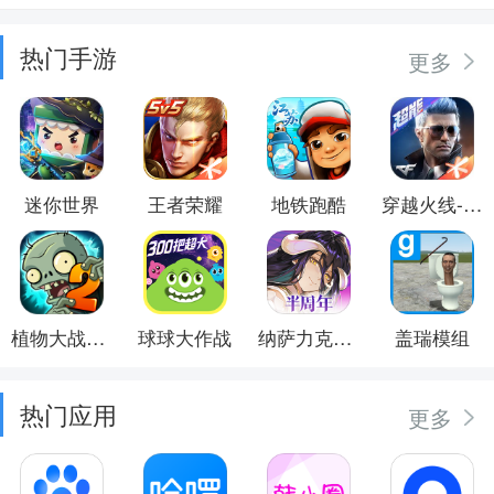
热门手游
更多
迷你世界
王者荣耀
地铁跑酷
穿越火线-枪战王者
植物大战僵尸2
球球大作战
纳萨力克之王
盖瑞模组
热门应用
更多