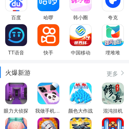
百度
哈啰
韩小圈
夸克
TT语音
快手
中国移动
埋堆堆
火爆新游
更多
眼力大侦探
我做手机壳特好看
颜色大作战
混沌挂机