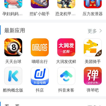
孕妇妈妈日记
挖矿小能手
恐龙机甲射手
压力发泄器
最新应用
更多
天天台球
嘀嗒出行
大润发优鲜
美团骑手
酷狗概念版
抖店
抖音来客
弹琴吧