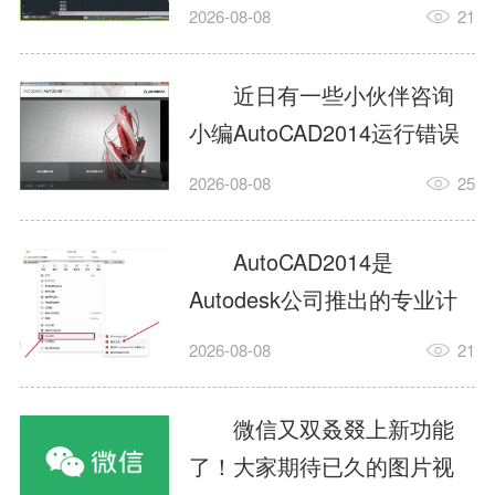
填充?今日为你们带来的文章
2026-08-08
21
是关于AutoCAD2014如何使
用图案填充的内容，还有不
近日有一些小伙伴咨询
清楚小伙伴和小编一起去学
小编AutoCAD2014运行错误
习一下吧。1.打开
怎么办?下面就为大家带来了
2026-08-08
25
AutoCAD2014这款软件，进
AutoCAD2014运行错误怎么
入AutoCAD2014的操作界
办的解决方法，有需要的小
AutoCAD2014是
面，如图所示：2.在该界面内
伙伴可以来了解了解哦。1.打
Autodesk公司推出的专业计
找到矩形选项，如图所示：3.
开控制面板，选择
算机辅助设计（CAD）软
点击矩...
2026-08-08
21
AutodeskAutoCAD2014。2.
件，广泛应用于机械、电
等AutodeskAutoCAD2014的
子、建筑、服装等多个工程
微信又双叒叕上新功能
安装程序加载完毕。3.选择添
与设计领域。作为行业标准
了！大家期待已久的图片视
加/...
工具之一，它提供了强大的