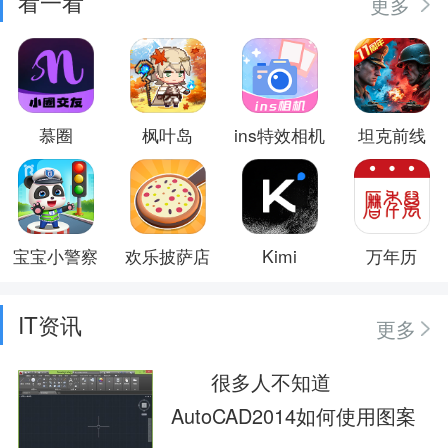
看一看
更多
慕圈
枫叶岛
ins特效相机
坦克前线
宝宝小警察
欢乐披萨店
Kimi
万年历
IT资讯
更多
很多人不知道
AutoCAD2014如何使用图案