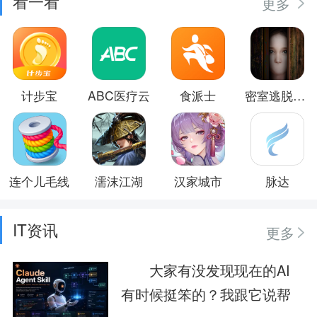
看一看
更多
计步宝
ABC医疗云
食派士
密室逃脱逃出办公室3
连个儿毛线
濡沫江湖
汉家城市
脉达
IT资讯
更多
大家有没发现现在的AI
有时候挺笨的？我跟它说帮