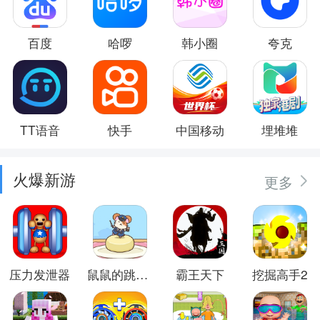
百度
哈啰
韩小圈
夸克
TT语音
快手
中国移动
埋堆堆
火爆新游
更多
压力发泄器
鼠鼠的跳跃冒险
霸王天下
挖掘高手2