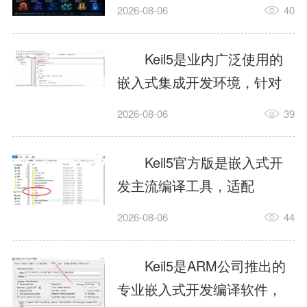
我订个明天早上的闹钟，它
2026-08-06
40
顶多回一段好的。为什么会
这样？因为AI，就是个只会
Keil5是业内广泛使用的
耍嘴皮子的书呆子。它脑子
嵌入式集成开发环境，针对
里有海量知识，但没有真正
ARM、51内核单片机提供编
2026-08-06
39
激发出来实力。而
译、调试、仿真一体化能
AgentSkill，就是给AI大脑装
力，代码编译稳定，调试工
Keil5官方版是嵌入式开
上的一双机械手，它真的能
具成熟，大量开源项目基于
发主流编译工具，适配
解决很多问题。1什么是
该平台开发。新项目需要单
STM32、51单片机等多款芯
AgentSkillSkill指...
2026-08-06
44
独下载对应芯片支持包，新
片，编辑器功能完善，支持
手配置难度较高，正版商业
在线调试、代码仿真，兼容
Keil5是ARM公司推出的
授权费用不菲，未授权版本
众多厂商芯片安装包。软件
专业嵌入式开发编译软件，
存在程序容量限制，适合硬
需要手动添加器件库，初次