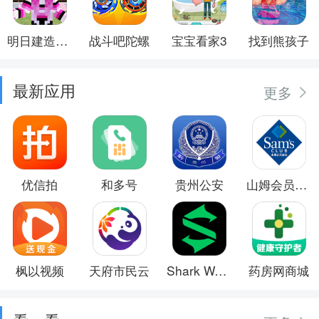
明日建造大师
战斗吧陀螺
宝宝看家3
找到熊孩子
最新应用
更多
优信拍
和多号
贵州公安
山姆会员商店
枫以视频
天府市民云
Shark Wear
药房网商城