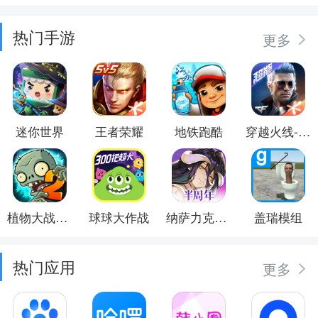
热门手游
更多
迷你世界
王者荣耀
地铁跑酷
穿越火线-枪战王者
植物大战僵尸2
球球大作战
纳萨力克之王
盖瑞模组
热门应用
更多