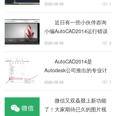
填充?今日为你们带来的文章
2026-08-08
1
是关于AutoCAD2014如何使
用图案填充的内容，还有不
近日有一些小伙伴咨询
清楚小伙伴和小编一起去学
小编AutoCAD2014运行错误
习一下吧。1.打开
怎么办?下面就为大家带来了
2026-08-08
2
AutoCAD2014这款软件，进
AutoCAD2014运行错误怎么
入AutoCAD2014的操作界
办的解决方法，有需要的小
AutoCAD2014是
面，如图所示：2.在该界面内
伙伴可以来了解了解哦。1.打
Autodesk公司推出的专业计
找到矩形选项，如图所示：3.
开控制面板，选择
算机辅助设计（CAD）软
点击矩...
2026-08-08
1
AutodeskAutoCAD2014。2.
件，广泛应用于机械、电
等AutodeskAutoCAD2014的
子、建筑、服装等多个工程
微信又双叒叕上新功能
安装程序加载完毕。3.选择添
与设计领域。作为行业标准
了！大家期待已久的图片视
加/...
工具之一，它提供了强大的