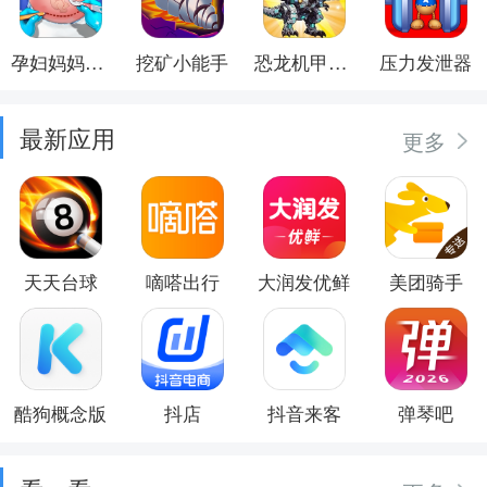
孕妇妈妈日记
挖矿小能手
恐龙机甲射手
压力发泄器
最新应用
更多
天天台球
嘀嗒出行
大润发优鲜
美团骑手
酷狗概念版
抖店
抖音来客
弹琴吧