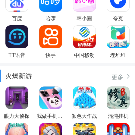
百度
哈啰
韩小圈
夸克
TT语音
快手
中国移动
埋堆堆
火爆新游
更多
眼力大侦探
我做手机壳特好看
颜色大作战
混沌挂机