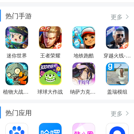
热门手游
更多
迷你世界
王者荣耀
地铁跑酷
穿越火线-枪战王者
植物大战僵尸2
球球大作战
纳萨力克之王
盖瑞模组
热门应用
更多