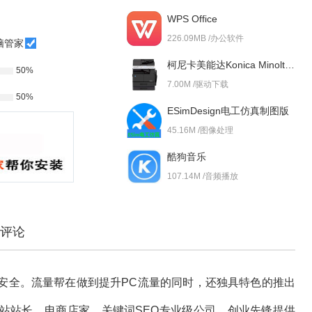
WPS Office
226.09MB /办公软件
脑管家
柯尼卡美能达Konica Minolta bizhub 227i 驱动
50%
7.00M /驱动下载
50%
ESimDesign电工仿真制图版
45.16M /图像处理
酷狗音乐
107.14M /音频播放
评论
安全。流量帮在做到提升PC流量的同时，还独具特色的推出
站站长，电商店家，关键词SEO专业级公司，创业先锋提供