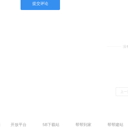
提交评论
没
上一
：
开放平台
5B下载站
帮帮到家
帮帮建站