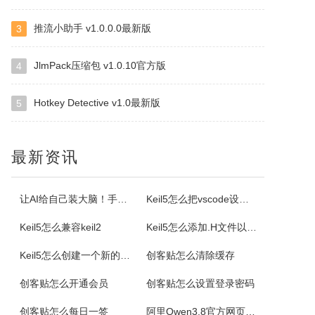
推流小助手 v1.0.0.0最新版
3
Selteco Menu Maker
是一个专业级的网页菜单生成工具。中文支持较好。您不需要了解任何DTHML或JAVASCRIPT知识，简单的几步就可生成动态网页菜单。最主要的是，你可以随时修改随时预览，生成的。JS文件可嵌入任意一个网页中。你可以修改菜单背景颜色，字体颜色，子菜单项目。
JlmPack压缩包 v1.0.10官方版
4
Hotkey Detective v1.0最新版
5
格尔维一键建站软件
通过软件可以建设网站，顶级域名2级域名全都一键生成。
最新资讯
Offline Commander
OfflineCommander是一个网页抓取工具，支持FILE、HTTP、HTTPS、FTP协议和Proxy，还可以对抓取回来的网页资料做关键字、网址、标题、内文、文件大小、格式、文件修改日期等检索设置。
让AI给自己装大脑！手把手教你学会安装使用Agent Skill
Keil5怎么把vscode设置外部编辑器
Keil5怎么兼容keil2
Keil5怎么添加.H文件以及Keil5添加.H文件的方法
Property Cube
Keil5怎么创建一个新的51单片机项目
创客贴怎么清除缓存
PropertyCube是一款很酷的而简单快速的更改文件名软件，可同时改变文件的三个属性（只读、隐藏、存档）、两个时间标志（修改和创建日期）、重命名还具有替换、插入、增加、删除等功能。另外，重命名特点，如预习、撤销、错误日志，和相同的名字命名都可以更改。
创客贴怎么开通会员
创客贴怎么设置登录密码
电小二成套报价元件选型软件
创客贴怎么每日一签
阿里Qwen3.8官方网页版入口