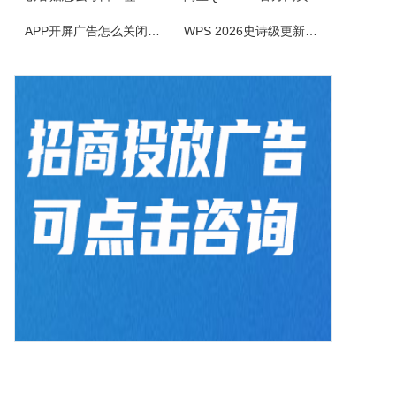
电小二电气选型报价软件是一款专业的电气元件选型软件，是利驰软件最新推出的一款客户端元件选型工具。电小二具有快速选型、查价、找样本、上手快的特点。电小二电气元件选型软件及元件库定期更新，永久免费。
APP开屏广告怎么关闭？3招彻底关闭跳转
WPS 2026史诗级更新！重构存储管理，深度融合AI应用