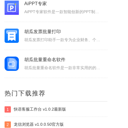
AiPPT专家
AiPPT专家软件是一款智能创新的PPT制作工具，致力于为广大用户提供便捷、高效的PPT制作体验。作为一款人工智能助手，软件具备一键生成PPT、智能生成大纲、海量模板和素材可以选择以及文档后台管理等功能，让您轻松应对各种演示场景，提升工作效率。1.一键生成PPT：只需输入主题、关键词和要点，系统便会...
胡瓜发票批量打印
胡瓜发票打印助手一款专为企业财务、个体经营者设计的发票合并打印工具，支持OFD/PNG/PDF格式电子发票的批量导入与智能处理。用户可通过拖拽文件或一键添加实现快速导入，并自定义A4、A4-1-2-3-4/A5纸张的排版模板（如多张发票合并打印、清单自动适配），同时支持OFD转PDF格式，兼容性更强...
胡瓜批量重命名软件
胡瓜批量重命名软件是一款非常实用的的文件管理工具，软件功能强大，操作简单易用，支持Windows平台，并且兼容多种文件系统，支持批量修改文件名，提供批量修改文件名、提取文件名、新建文件夹等多种操作，满足用户多样化的需求，大大的提高工作效率，感兴趣的小伙伴赶快下载使用吧！胡瓜批量重命名软件功能1、批量...
博微电力建设工程计价通E2
热门下载推荐
博微电力建设工程计价通E2软件是一款专门辅助造价人员编制电力建设工程概预算、施工图预算综合单价法、招投标、施工结算造价文件的软件产品。
快语客服工作台 v1.0.2最新版
1
NirSoft SmartSniff
捕获通过网络适配器的TCP/IP数据包，并且可以以客户端和服务器之间的会话序列的形式查看所捕获取的数据。可以使用两种模式查看TCP/IP会话：ASCII模式（针对以文本为基础的协议，例如HTTP、SMTP，POP3和FTP。），十六进制转储模式（针对以非文本形式为基础的协议，例如DNS）。
龙信浏览器 v1.0.0.50官方版
2