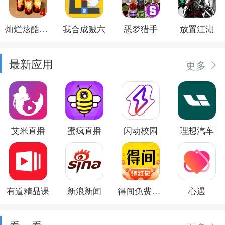
灿烂炫酷模拟器
我合成贼六
恶梦猎手
放置江湖
最新应用
更多
艾米直播
蜜疯直播
闪动校园
理想汽车
有道精品课
新浪新闻
得间免费小说
心遇