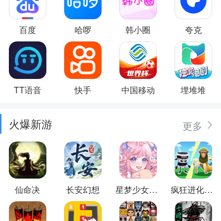
百度
哈啰
韩小圈
夸克
TT语音
快手
中国移动
埋堆堆
火爆新游
更多
仙命决
长安幻想
星梦少女换装
疯狂进化防卫战