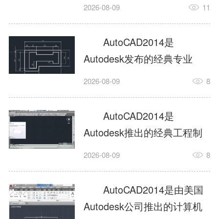
工具，主打稳定2D施工图绘
2026-08-09
11
制与轻量化三维建模，适配
建筑、机械、室内、市政多
AutoCAD2014是
行业工程设计。版本新增图
Autodesk发布的经典专业
纸标签页、实景地理地图、
CAD制图设计软件，是工程
2026-08-09
8
协同设计交流模块，优化命
设计领域使用率极高的老牌
令行智能纠错与图层批量管
绘图工具。软件专注精准二
AutoCAD2014是
理，支持Win8触屏操作、点
维绘图、图纸编辑、参数化
Autodesk推出的经典工程制
云扫描数据导入，兼容各类
设计及基础三维建模，广泛
图设计软件，主打高效精准
DWG图纸格式，文件互通...
2026-08-09
8
应用于建筑设计、机械制
的二维工程绘图与基础三维
造、土木工程、室内设计等
建模作业，适配建筑、机
AutoCAD2014是由美国
多个行业。软件优化绘图流
械、市政、室内设计等多行
Autodesk公司推出的计算机
畅度与文件兼容性，支持参
业场景。软件优化运行机制