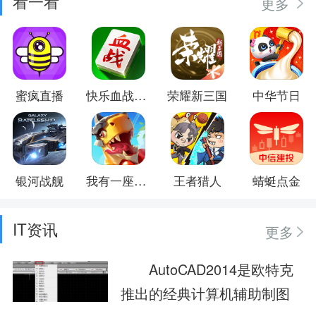
看一看
更多
蜜疯直播
快乐血战到底
荣耀新三国
中华节日
银河战舰
我有一座育龙岛
王者猎人
蜻蜓点金
IT资讯
更多
AutoCAD2014是欧特克
推出的经典计算机辅助制图