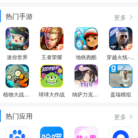
热门手游
更多
迷你世界
王者荣耀
地铁跑酷
穿越火线-枪战王者
植物大战僵尸2
球球大作战
纳萨力克之王
盖瑞模组
热门应用
更多