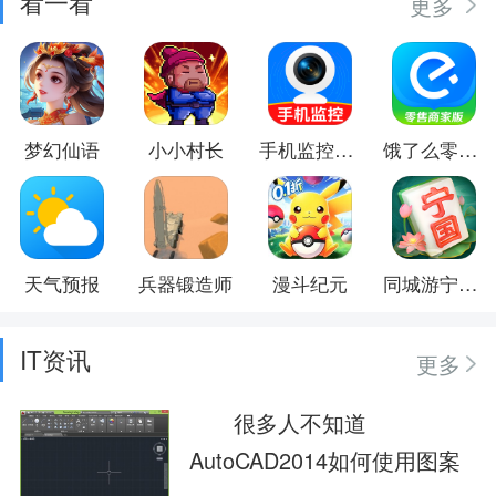
看一看
更多
梦幻仙语
小小村长
手机监控器远程看家
饿了么零售商家版
天气预报
兵器锻造师
漫斗纪元
同城游宁国麻将
IT资讯
更多
很多人不知道
AutoCAD2014如何使用图案