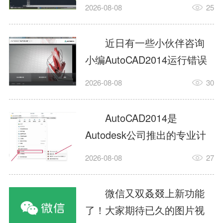
填充?今日为你们带来的文章
2026-08-08
25
是关于AutoCAD2014如何使
用图案填充的内容，还有不
近日有一些小伙伴咨询
清楚小伙伴和小编一起去学
小编AutoCAD2014运行错误
习一下吧。1.打开
怎么办?下面就为大家带来了
2026-08-08
30
AutoCAD2014这款软件，进
AutoCAD2014运行错误怎么
入AutoCAD2014的操作界
办的解决方法，有需要的小
AutoCAD2014是
面，如图所示：2.在该界面内
伙伴可以来了解了解哦。1.打
Autodesk公司推出的专业计
找到矩形选项，如图所示：3.
开控制面板，选择
算机辅助设计（CAD）软
点击矩...
2026-08-08
27
AutodeskAutoCAD2014。2.
件，广泛应用于机械、电
等AutodeskAutoCAD2014的
子、建筑、服装等多个工程
微信又双叒叕上新功能
安装程序加载完毕。3.选择添
与设计领域。作为行业标准
了！大家期待已久的图片视
加/...
工具之一，它提供了强大的