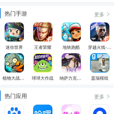
热门手游
更多
迷你世界
王者荣耀
地铁跑酷
穿越火线-枪战王者
植物大战僵尸2
球球大作战
纳萨力克之王
盖瑞模组
热门应用
更多