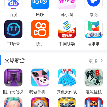
百度
哈啰
韩小圈
夸克
TT语音
快手
中国移动
埋堆堆
火爆新游
更多
眼力大侦探
我做手机壳特好看
颜色大作战
混沌挂机