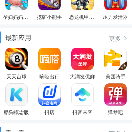
孕妇妈妈日记
挖矿小能手
恐龙机甲射手
压力发泄器
最新应用
更多
天天台球
嘀嗒出行
大润发优鲜
美团骑手
酷狗概念版
抖店
抖音来客
弹琴吧