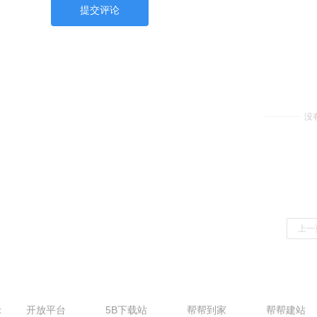
提交评论
没
上一
：
开放平台
5B下载站
帮帮到家
帮帮建站