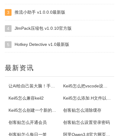
推流小助手 v1.0.0.0最新版
3
虹盘
虹盘是一款云存储产品，核心功能是家庭数据的在线管理、备份、同步、分享，主要特点是家庭成员既可以共同管理家庭内的共享数据，也可以管理自身的个人数据，并且具有消息推送、好友管理、文件外链、多账号登录、日志管理等其他功能，拥有web、pc、android、ios等多个客户端，是云时代家庭数据的管理平台。
JlmPack压缩包 v1.0.10官方版
4
Hotkey Detective v1.0最新版
ImapBox邮箱网盘
5
ImapBox是一款高安全性的纯单机版邮箱云存储软件。ImapBox仅和您的email所在的全球各大邮局服务商进行数据上传和下载通讯（Imap全球标准通讯协议）。ImapBox本身并不提供给您任何数据存储空间。您的存储空间属于您自已的邮箱空间的总和。iMapBox内置了强大的数据检索引擎，文件高速同...
最新资讯
小云
小云是一款提供移动端与PC端文件传输连通的应用软件。可以将您家里的PC变为您手机可以随处访问的云存储（网盘）。您可以在外出时，随时随地方便的登录并且上传下载您需要的任何照片、音乐、视频或者其它文件。
让AI给自己装大脑！手把手教你学会安装使用Agent Skill
Keil5怎么把vscode设置外部编辑器
Keil5怎么兼容keil2
Keil5怎么添加.H文件以及Keil5添加.H文件的方法
云诺
Keil5怎么创建一个新的51单片机项目
创客贴怎么清除缓存
云诺网盘官方版是一款简洁实用、轻松上手的免费云服务软件，云诺网盘官方版能完美地实现身为云最基本的存储和同步功能，还能让用户方便极速的传送文件。云诺的最大价值，就是帮助用户节省时间。云诺是国内第一款真正的跨平台云服务，拥有专利待审的即时推送、增量同步等高端技术。云诺网盘软件特色1、文件链接功能：您可以...
创客贴怎么开通会员
创客贴怎么设置登录密码
NetStumbler
创客贴怎么每日一签
阿里Qwen3.8官方网页版入口