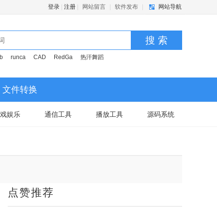
登录
|
注册
|
网站留言
|
软件发布
|
网站导航
搜 索
b
runca
CAD
RedGa
热汗舞蹈
文件转换
戏娱乐
通信工具
播放工具
源码系统
点赞推荐