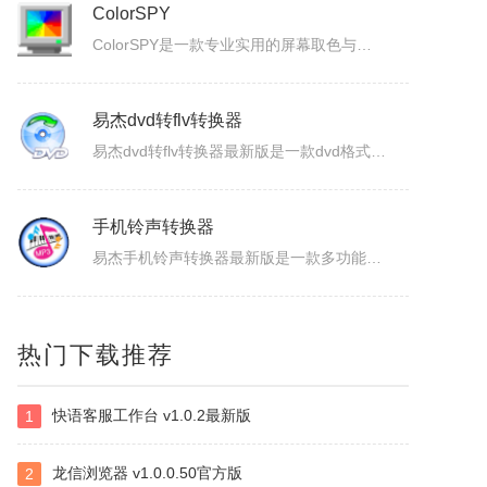
Blaze MediaPro
BlazeMediaPro是一款造型新颖，功能齐全的多媒体工具，它支持几乎所有的音频、视频格式及其播放列表（MP3、MP2、ASF、MPG、MPEG、MPE、AVI、WMA、WMV、VIV、MOV、QT、WAV、CDA、DAT、ASX、WAX、M3U、WVX、MIDI、AIFF、AU、SND），能进...
ColorSPY
ColorSPY是一款专业实用的屏幕取色与色码转换工具，用于屏幕任意颜色提取、色码转换与颜色管理，支持多种常用色码格式，广泛应用于网页设计、平面绘图、编程开发等场景。取色精准快速，能轻松获取屏幕任意位置的颜色信息。ColorSPY功能1.实时屏幕取色，鼠标悬停即可获取屏幕任意位置颜色，无需复杂操作。...
易杰dvd转flv转换器
易杰dvd转flv转换器最新版是一款dvd格式转flv格式的应用工具，易杰dvd转flv转换器官方版支持高质量的把DVD光盘转换输出Flash的FLV、SWF、F4V和AVI、VCD、SVCD、WMV等视频格式，易杰dvd转flv转换器还可以把多个片段合并成一个DVD标题/音节。软件特色1、易杰dv...
手机铃声转换器
热门下载推荐
易杰手机铃声转换器最新版是一款多功能的手机铃声转换软件，易杰手机铃声转换器官方版软件具有强大的音频转换功能，同时还支持视频文件格式转换，易杰手机铃声转换器支持目前所有流行的音、视频文件格式，如：MP3/MP2/OGG/APE/WAV/WMA/等，且转换简单、快速。易杰手机铃声转换器基本简介易杰手机铃...
快语客服工作台 v1.0.2最新版
1
视频抽帧截图
这是是一款本地视频处理工具，支持视频单帧无损导出、视频截图、批量抽帧、视频裁剪、视频拼接和视频变速，素材在本机处理，文件无需上传，适合从视频中提取关键画面、整理多张原图或快速处理视频片段。视频抽帧：播放并定位到目标画面，显示当前帧号，支持上一帧、下一帧微调，一键导出单张PNG无损原图。视频批量抽帧截...
龙信浏览器 v1.0.0.50官方版
2