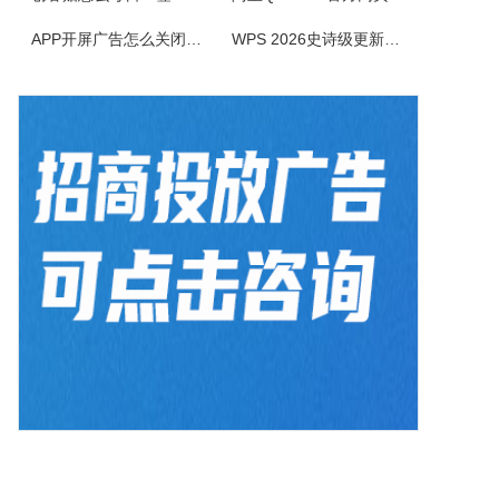
NetStumbler是Windows平台下最著名的查找无线接入点的免费工具，NetStumbler支持PCMCIA无线网卡，还支持全球GPS卫星定位系统。NetStumbler支持服务集识别符(SSID)、无线加密协议(WiredEquivalentPrivacy-WEP)、开放式认证、共享密码认...
APP开屏广告怎么关闭？3招彻底关闭跳转
WPS 2026史诗级更新！重构存储管理，深度融合AI应用