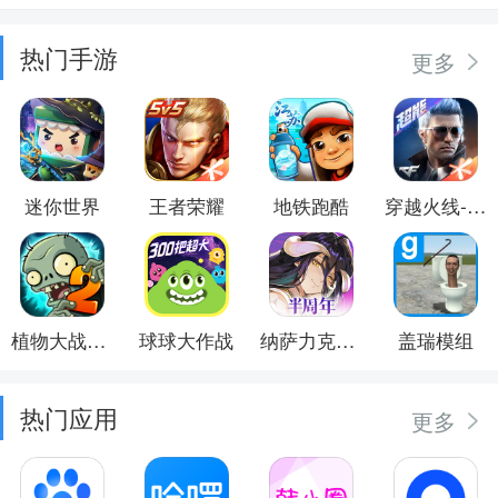
热门手游
更多
迷你世界
王者荣耀
地铁跑酷
穿越火线-枪战王者
植物大战僵尸2
球球大作战
纳萨力克之王
盖瑞模组
热门应用
更多