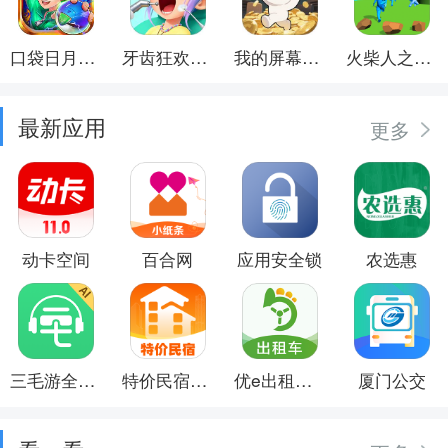
口袋日月游戏软件
牙齿狂欢派对
我的屏幕在喷钱
火柴人之觉醒年代
最新应用
更多
动卡空间
百合网
应用安全锁
农选惠
三毛游全球景点讲解语音导游
特价民宿预订
优e出租司机
厦门公交