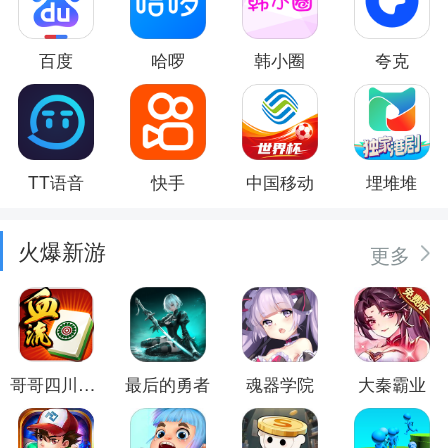
百度
哈啰
韩小圈
夸克
TT语音
快手
中国移动
埋堆堆
火爆新游
更多
哥哥四川麻将
最后的勇者
魂器学院
大秦霸业