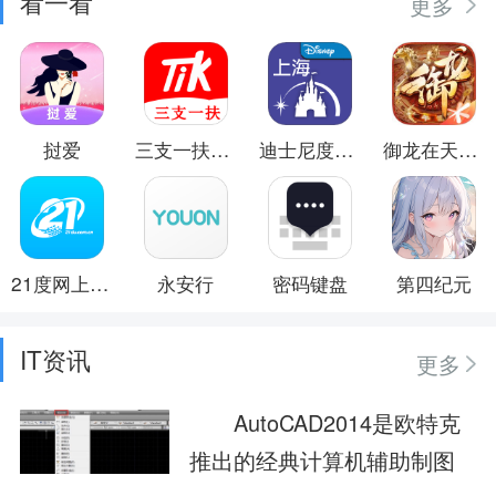
看一看
更多
挝爱
三支一扶题小宝
迪士尼度假区
御龙在天手游
21度网上商城
永安行
密码键盘
第四纪元
IT资讯
更多
AutoCAD2014是欧特克
推出的经典计算机辅助制图