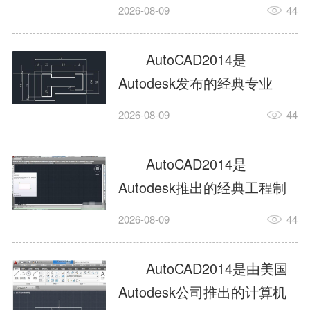
工具，主打稳定2D施工图绘
2026-08-09
44
制与轻量化三维建模，适配
建筑、机械、室内、市政多
AutoCAD2014是
行业工程设计。版本新增图
Autodesk发布的经典专业
纸标签页、实景地理地图、
CAD制图设计软件，是工程
2026-08-09
44
协同设计交流模块，优化命
设计领域使用率极高的老牌
令行智能纠错与图层批量管
绘图工具。软件专注精准二
AutoCAD2014是
理，支持Win8触屏操作、点
维绘图、图纸编辑、参数化
Autodesk推出的经典工程制
云扫描数据导入，兼容各类
设计及基础三维建模，广泛
图设计软件，主打高效精准
DWG图纸格式，文件互通...
2026-08-09
44
应用于建筑设计、机械制
的二维工程绘图与基础三维
造、土木工程、室内设计等
建模作业，适配建筑、机
AutoCAD2014是由美国
多个行业。软件优化绘图流
械、市政、室内设计等多行
Autodesk公司推出的计算机
畅度与文件兼容性，支持参
业场景。软件优化运行机制