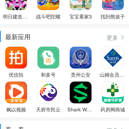
明日建造大师
战斗吧陀螺
宝宝看家3
找到熊孩子
最新应用
更多
优信拍
和多号
贵州公安
山姆会员商店
枫以视频
天府市民云
Shark Wear
药房网商城