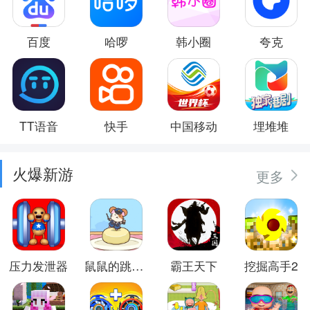
百度
哈啰
韩小圈
夸克
TT语音
快手
中国移动
埋堆堆
火爆新游
更多
压力发泄器
鼠鼠的跳跃冒险
霸王天下
挖掘高手2