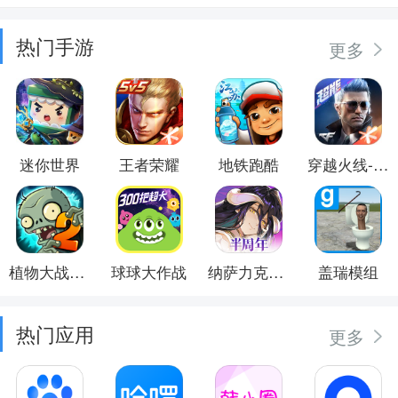
热门手游
更多
迷你世界
王者荣耀
地铁跑酷
穿越火线-枪战王者
植物大战僵尸2
球球大作战
纳萨力克之王
盖瑞模组
热门应用
更多