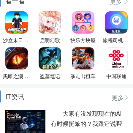
看一看
更多
沙盒末日世界
启明幻歌
快乐方块屋
旅程司机极速版
黑暗之潮：契约
盗墓笔记
暴走出租车
中国联通
IT资讯
更多
大家有没发现现在的AI
有时候挺笨的？我跟它说帮