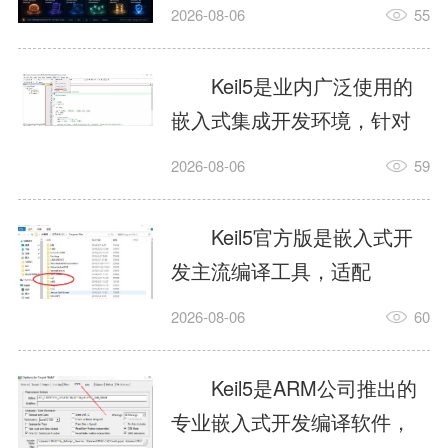
我订个明天早上的闹钟，它
2026-08-06
55
顶多回一段好的。为什么会
这样？因为AI，就是个只会
Keil5是业内广泛使用的
耍嘴皮子的书呆子。它脑子
嵌入式集成开发环境，针对
里有海量知识，但没有真正
ARM、51内核单片机提供编
2026-08-06
59
激发出来实力。而
译、调试、仿真一体化能
AgentSkill，就是给AI大脑装
力，代码编译稳定，调试工
Keil5官方版是嵌入式开
上的一双机械手，它真的能
具成熟，大量开源项目基于
发主流编译工具，适配
解决很多问题。1什么是
该平台开发。新项目需要单
STM32、51单片机等多款芯
AgentSkillSkill指...
2026-08-06
60
独下载对应芯片支持包，新
片，编辑器功能完善，支持
手配置难度较高，正版商业
在线调试、代码仿真，兼容
Keil5是ARM公司推出的
授权费用不菲，未授权版本
众多厂商芯片安装包。软件
专业嵌入式开发编译软件，
存在程序容量限制，适合硬
需要手动添加器件库，初次