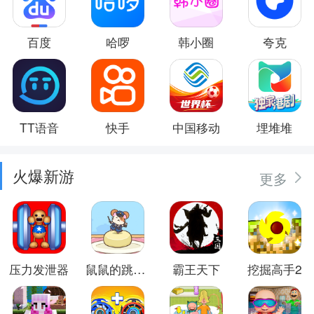
百度
哈啰
韩小圈
夸克
TT语音
快手
中国移动
埋堆堆
火爆新游
更多
压力发泄器
鼠鼠的跳跃冒险
霸王天下
挖掘高手2