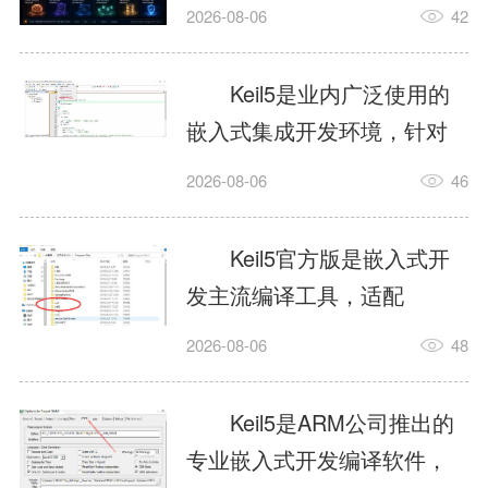
我订个明天早上的闹钟，它
2026-08-06
42
顶多回一段好的。为什么会
这样？因为AI，就是个只会
Keil5是业内广泛使用的
耍嘴皮子的书呆子。它脑子
嵌入式集成开发环境，针对
里有海量知识，但没有真正
ARM、51内核单片机提供编
2026-08-06
46
激发出来实力。而
译、调试、仿真一体化能
AgentSkill，就是给AI大脑装
力，代码编译稳定，调试工
Keil5官方版是嵌入式开
上的一双机械手，它真的能
具成熟，大量开源项目基于
发主流编译工具，适配
解决很多问题。1什么是
该平台开发。新项目需要单
STM32、51单片机等多款芯
AgentSkillSkill指...
2026-08-06
48
独下载对应芯片支持包，新
片，编辑器功能完善，支持
手配置难度较高，正版商业
在线调试、代码仿真，兼容
Keil5是ARM公司推出的
授权费用不菲，未授权版本
众多厂商芯片安装包。软件
专业嵌入式开发编译软件，
存在程序容量限制，适合硬
需要手动添加器件库，初次