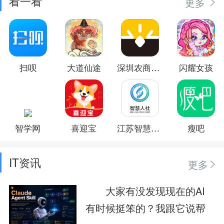
看一看
更多
扫呗
大道仙途
深圳农商银行
闪耀女孩
智学网
喜迎宝
江苏智慧人社
瘦吧
IT资讯
更多
大家有没发现现在的AI
有时候挺笨的？我跟它说帮