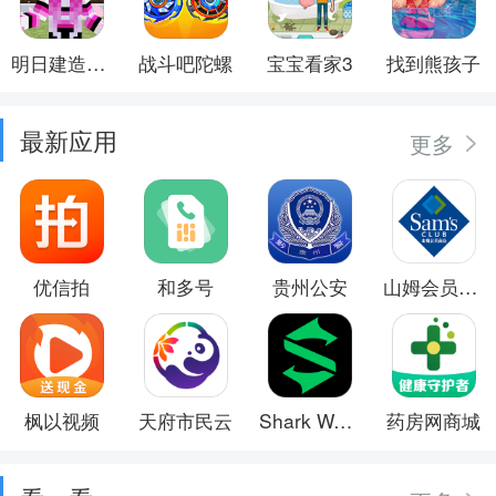
明日建造大师
战斗吧陀螺
宝宝看家3
找到熊孩子
最新应用
更多
优信拍
和多号
贵州公安
山姆会员商店
枫以视频
天府市民云
Shark Wear
药房网商城