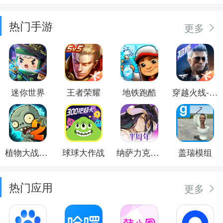
热门手游
更多
迷你世界
王者荣耀
地铁跑酷
穿越火线-枪战王者
植物大战僵尸2
球球大作战
纳萨力克之王
盖瑞模组
热门应用
更多