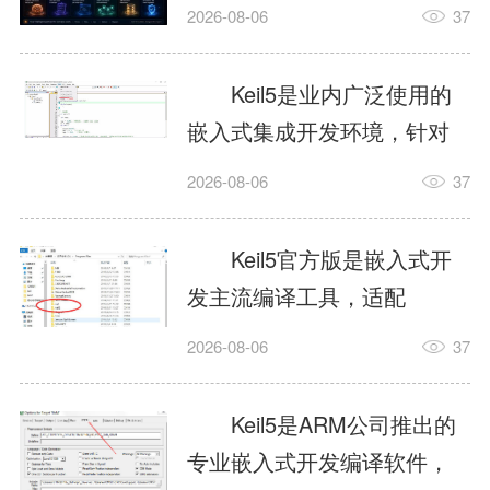
我订个明天早上的闹钟，它
2026-08-06
37
顶多回一段好的。为什么会
这样？因为AI，就是个只会
Keil5是业内广泛使用的
耍嘴皮子的书呆子。它脑子
嵌入式集成开发环境，针对
里有海量知识，但没有真正
ARM、51内核单片机提供编
2026-08-06
37
激发出来实力。而
译、调试、仿真一体化能
AgentSkill，就是给AI大脑装
力，代码编译稳定，调试工
Keil5官方版是嵌入式开
上的一双机械手，它真的能
具成熟，大量开源项目基于
发主流编译工具，适配
解决很多问题。1什么是
该平台开发。新项目需要单
STM32、51单片机等多款芯
AgentSkillSkill指...
2026-08-06
37
独下载对应芯片支持包，新
片，编辑器功能完善，支持
手配置难度较高，正版商业
在线调试、代码仿真，兼容
Keil5是ARM公司推出的
授权费用不菲，未授权版本
众多厂商芯片安装包。软件
专业嵌入式开发编译软件，
存在程序容量限制，适合硬
需要手动添加器件库，初次