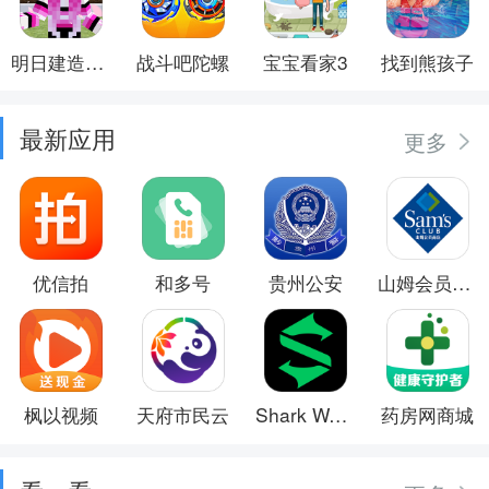
明日建造大师
战斗吧陀螺
宝宝看家3
找到熊孩子
最新应用
更多
优信拍
和多号
贵州公安
山姆会员商店
枫以视频
天府市民云
Shark Wear
药房网商城