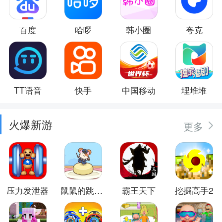
百度
哈啰
韩小圈
夸克
TT语音
快手
中国移动
埋堆堆
火爆新游
更多
压力发泄器
鼠鼠的跳跃冒险
霸王天下
挖掘高手2