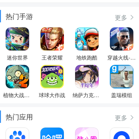
热门手游
更多
迷你世界
王者荣耀
地铁跑酷
穿越火线-枪战王者
植物大战僵尸2
球球大作战
纳萨力克之王
盖瑞模组
热门应用
更多