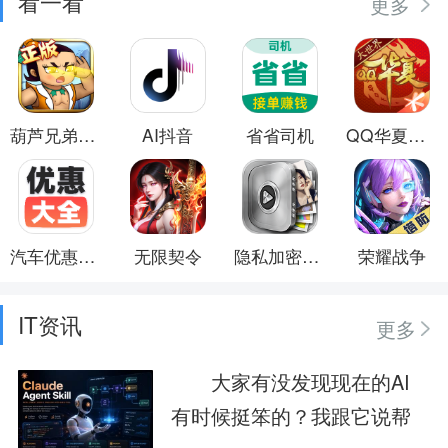
看一看
更多
葫芦兄弟：七子降妖
AI抖音
省省司机
QQ华夏手游
汽车优惠大全
无限契令
隐私加密保险箱
荣耀战争
IT资讯
更多
大家有没发现现在的AI
有时候挺笨的？我跟它说帮