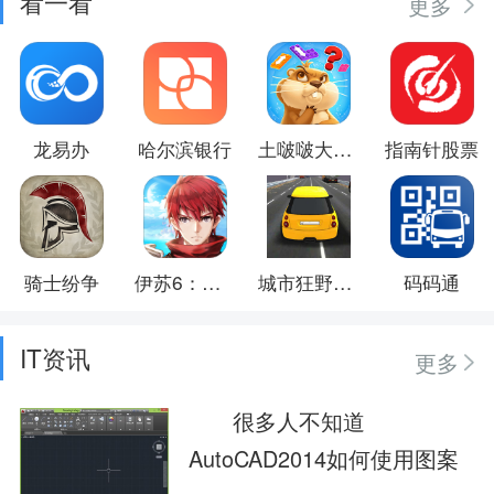
看一看
更多
龙易办
哈尔滨银行
土啵啵大作战
指南针股票
骑士纷争
伊苏6：纳比斯汀的方舟
城市狂野飙车
码码通
IT资讯
更多
很多人不知道
AutoCAD2014如何使用图案