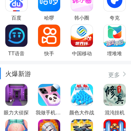
百度
哈啰
韩小圈
夸克
TT语音
快手
中国移动
埋堆堆
火爆新游
更多
眼力大侦探
我做手机壳特好看
颜色大作战
混沌挂机