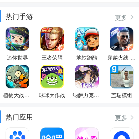
热门手游
更多
迷你世界
王者荣耀
地铁跑酷
穿越火线-枪战王者
植物大战僵尸2
球球大作战
纳萨力克之王
盖瑞模组
热门应用
更多