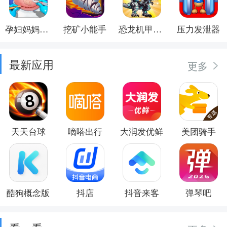
孕妇妈妈日记
挖矿小能手
恐龙机甲射手
压力发泄器
最新应用
更多
天天台球
嘀嗒出行
大润发优鲜
美团骑手
酷狗概念版
抖店
抖音来客
弹琴吧