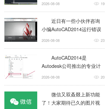
填充?今日为你们带来的文章
2026-08-08
19
是关于AutoCAD2014如何使
用图案填充的内容，还有不
近日有一些小伙伴咨询
清楚小伙伴和小编一起去学
小编AutoCAD2014运行错误
习一下吧。1.打开
怎么办?下面就为大家带来了
2026-08-08
23
AutoCAD2014这款软件，进
AutoCAD2014运行错误怎么
入AutoCAD2014的操作界
办的解决方法，有需要的小
AutoCAD2014是
面，如图所示：2.在该界面内
伙伴可以来了解了解哦。1.打
Autodesk公司推出的专业计
找到矩形选项，如图所示：3.
开控制面板，选择
算机辅助设计（CAD）软
点击矩...
2026-08-08
20
AutodeskAutoCAD2014。2.
件，广泛应用于机械、电
等AutodeskAutoCAD2014的
子、建筑、服装等多个工程
微信又双叒叕上新功能
安装程序加载完毕。3.选择添
与设计领域。作为行业标准
了！大家期待已久的图片视
加/...
工具之一，它提供了强大的