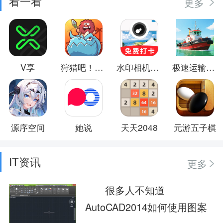
看一看
更多
V享
狩猎吧！原始人
水印相机免费打卡
极速运输英雄
源序空间
她说
天天2048
元游五子棋
IT资讯
更多
很多人不知道
AutoCAD2014如何使用图案