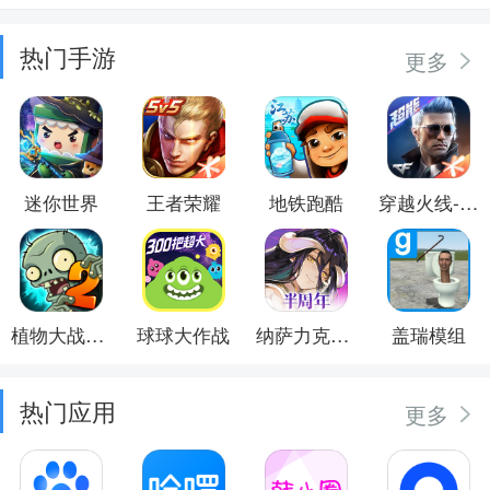
热门手游
更多
迷你世界
王者荣耀
地铁跑酷
穿越火线-枪战王者
植物大战僵尸2
球球大作战
纳萨力克之王
盖瑞模组
热门应用
更多