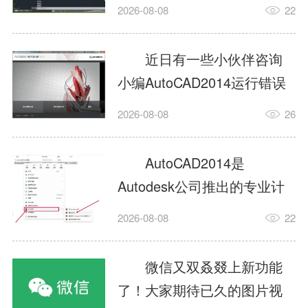
填充?今日为你们带来的文章
2026-08-08
22
是关于AutoCAD2014如何使
用图案填充的内容，还有不
近日有一些小伙伴咨询
清楚小伙伴和小编一起去学
小编AutoCAD2014运行错误
习一下吧。1.打开
怎么办?下面就为大家带来了
2026-08-08
26
AutoCAD2014这款软件，进
AutoCAD2014运行错误怎么
入AutoCAD2014的操作界
办的解决方法，有需要的小
AutoCAD2014是
面，如图所示：2.在该界面内
伙伴可以来了解了解哦。1.打
Autodesk公司推出的专业计
找到矩形选项，如图所示：3.
开控制面板，选择
算机辅助设计（CAD）软
点击矩...
2026-08-08
22
AutodeskAutoCAD2014。2.
件，广泛应用于机械、电
等AutodeskAutoCAD2014的
子、建筑、服装等多个工程
微信又双叒叕上新功能
安装程序加载完毕。3.选择添
与设计领域。作为行业标准
了！大家期待已久的图片视
加/...
工具之一，它提供了强大的