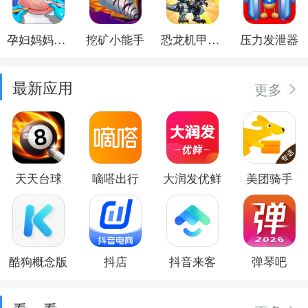
孕妇妈妈日记
挖矿小能手
恐龙机甲射手
压力发泄器
最新应用
更多
天天台球
嘀嗒出行
大润发优鲜
美团骑手
酷狗概念版
抖店
抖音来客
弹琴吧