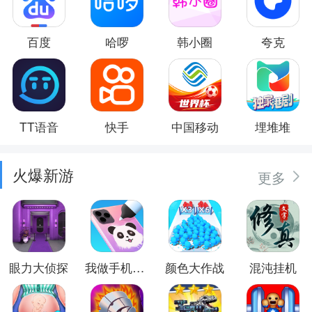
百度
哈啰
韩小圈
夸克
TT语音
快手
中国移动
埋堆堆
火爆新游
更多
眼力大侦探
我做手机壳特好看
颜色大作战
混沌挂机