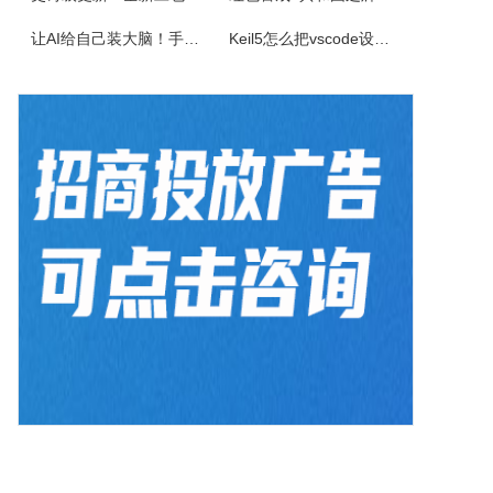
佳能CanonimageFORCEC5150数码复合机驱动下载版本：v.3.40发布日期：2026年7月3日适用于：Windows10/Windows11系统。
让AI给自己装大脑！手把手教你学会安装使用Agent Skill
Keil5怎么把vscode设置外部编辑器