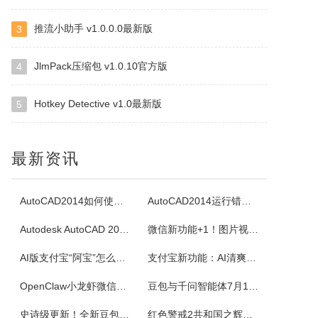
推流小助手 v1.0.0.0最新版
3
四块子
四块子又称走四块，是20世纪六七十年代流行语鲁西乡间地头的一个小游戏。棋盘由横竖各四条直线交叉构成，共16个棋点，双方各执四枚棋子区分敌我。对局时，棋子可沿直线每次移动一格，若己方两子与对方一子连成一线且线上无他子，则可吃掉该子，此规则称为小吃。当一方棋子被吃得只剩一枚时即为输。本软件将现实中的四块...
JlmPack压缩包 v1.0.10官方版
4
Hotkey Detective v1.0最新版
5
白金岛掼蛋
掼蛋是一种以华东为主，在淮安以及周边地区广为流传的扑克游戏，起源于江苏省淮安市，故又称淮安掼蛋，是由地方的扑克牌局跑得快和八十分发展演化而来。★★★游戏特色★★★经典掼蛋，正宗地道玩法劲爆体验，玩法多样超刺激组队PK，高手过招见真章电视独播，真人竞技挑战赛
最新资讯
腾讯桌球
《腾讯桌球》真人实时对战桌球手游，还原现实桌球玩法-8球、斯诺克、9球、血流玩法，简单流行的操作方式，绚丽的动画特效，配以真实的物理参数，精准的进球，激动人心的赛事。游戏设有1V1匹配、3人欢乐场、8人锦标赛、斯诺克、9球玩法、血流等玩法，玩家可以自由选择参与，并用自己精湛的技巧来获得丰厚的奖金。尖...
AutoCAD2014如何使用图案填充
AutoCAD2014运行错误怎么办
Autodesk AutoCAD 2014安装教程
微信新功能+1！图片视频合并功能来了
超级台球大师
AI版支付宝“阿宝”怎么用？右滑切换方法与内测邀请码获取指南
支付宝新功能：AI清爽版“阿宝”公测！
《超级台球大师》是一款能成为荣耀王者的桌球游戏，排位赛的玩法真的太！爽！啦！游戏还原了真实的8球和斯诺克玩法，简单易上手的操作方式，真实的物理反馈，配以炫酷的动画特效，加上激动人心的赛事。我们在线上为广大球友准备了一个丰富多彩的桌球竞技世界。
OpenClaw小龙虾微信接入教程：服务器部署、API Key配置
豆包与千问智能体7月15日下线！附3步完整数据备份与导出教程
佳能Canon imageFORCE C5150 驱动
史诗级更新！全新豆包视频通话功能来了
红色警戒2共和国之辉快捷键