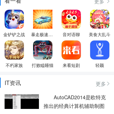
看一看
更多
金铲铲之战
暴走极速飞车
音对语聊
美食大乱斗
不朽家族
打败瞌睡猫
来看短剧
轻颖
IT资讯
更多
AutoCAD2014是欧特克
推出的经典计算机辅助制图