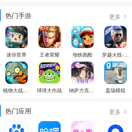
热门手游
更多
迷你世界
王者荣耀
地铁跑酷
穿越火线-枪战王者
植物大战僵尸2
球球大作战
纳萨力克之王
盖瑞模组
热门应用
更多