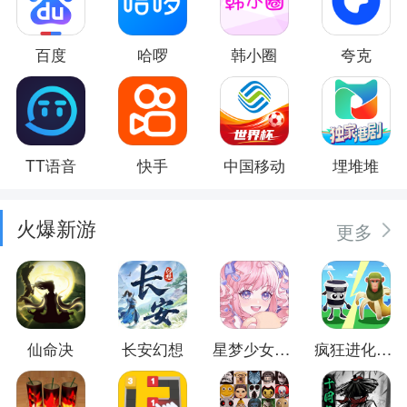
百度
哈啰
韩小圈
夸克
TT语音
快手
中国移动
埋堆堆
火爆新游
更多
仙命决
长安幻想
星梦少女换装
疯狂进化防卫战