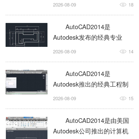
工具，主打稳定2D施工图绘
2026-08-09
18
制与轻量化三维建模，适配
建筑、机械、室内、市政多
AutoCAD2014是
行业工程设计。版本新增图
Autodesk发布的经典专业
纸标签页、实景地理地图、
CAD制图设计软件，是工程
2026-08-09
14
协同设计交流模块，优化命
设计领域使用率极高的老牌
令行智能纠错与图层批量管
绘图工具。软件专注精准二
AutoCAD2014是
理，支持Win8触屏操作、点
维绘图、图纸编辑、参数化
Autodesk推出的经典工程制
云扫描数据导入，兼容各类
设计及基础三维建模，广泛
图设计软件，主打高效精准
DWG图纸格式，文件互通...
2026-08-09
15
应用于建筑设计、机械制
的二维工程绘图与基础三维
造、土木工程、室内设计等
建模作业，适配建筑、机
AutoCAD2014是由美国
多个行业。软件优化绘图流
械、市政、室内设计等多行
Autodesk公司推出的计算机
畅度与文件兼容性，支持参
业场景。软件优化运行机制