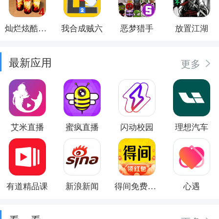
灿烂炫酷模拟器
我合成贼六
恶梦猎手
放置江湖
最新应用
更多
艾米直播
蜜疯直播
闪动校园
理想汽车
有道精品课
新浪新闻
得间免费小说
心遇