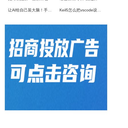
佳能CanonimageFORCEC5150数码复合机驱动下载版本：v.3.40发布日期：2026年7月3日适用于：Windows10/Windows11系统。
让AI给自己装大脑！手把手教你学会安装使用Agent Skill
Keil5怎么把vscode设置外部编辑器