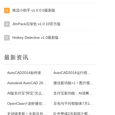
推流小助手 v1.0.0.0最新版
3
四块子
四块子又称走四块，是20世纪六七十年代流行语鲁西乡间地头的一个小游戏。棋盘由横竖各四条直线交叉构成，共16个棋点，双方各执四枚棋子区分敌我。对局时，棋子可沿直线每次移动一格，若己方两子与对方一子连成一线且线上无他子，则可吃掉该子，此规则称为小吃。当一方棋子被吃得只剩一枚时即为输。本软件将现实中的四块...
JlmPack压缩包 v1.0.10官方版
4
Hotkey Detective v1.0最新版
5
白金岛掼蛋
掼蛋是一种以华东为主，在淮安以及周边地区广为流传的扑克游戏，起源于江苏省淮安市，故又称淮安掼蛋，是由地方的扑克牌局跑得快和八十分发展演化而来。★★★游戏特色★★★经典掼蛋，正宗地道玩法劲爆体验，玩法多样超刺激组队PK，高手过招见真章电视独播，真人竞技挑战赛
最新资讯
腾讯桌球
《腾讯桌球》真人实时对战桌球手游，还原现实桌球玩法-8球、斯诺克、9球、血流玩法，简单流行的操作方式，绚丽的动画特效，配以真实的物理参数，精准的进球，激动人心的赛事。游戏设有1V1匹配、3人欢乐场、8人锦标赛、斯诺克、9球玩法、血流等玩法，玩家可以自由选择参与，并用自己精湛的技巧来获得丰厚的奖金。尖...
AutoCAD2014如何使用图案填充
AutoCAD2014运行错误怎么办
Autodesk AutoCAD 2014安装教程
微信新功能+1！图片视频合并功能来了
超级台球大师
AI版支付宝“阿宝”怎么用？右滑切换方法与内测邀请码获取指南
支付宝新功能：AI清爽版“阿宝”公测！
《超级台球大师》是一款能成为荣耀王者的桌球游戏，排位赛的玩法真的太！爽！啦！游戏还原了真实的8球和斯诺克玩法，简单易上手的操作方式，真实的物理反馈，配以炫酷的动画特效，加上激动人心的赛事。我们在线上为广大球友准备了一个丰富多彩的桌球竞技世界。
OpenClaw小龙虾微信接入教程：服务器部署、API Key配置
豆包与千问智能体7月15日下线！附3步完整数据备份与导出教程
佳能Canon imageFORCE C5150 驱动
史诗级更新！全新豆包视频通话功能来了
红色警戒2共和国之辉快捷键