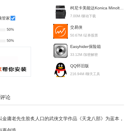
柯尼卡美能达Konica Minolta bizhub 227i 驱动
7.00M /驱动下载
脑管家
交易侠
50%
50.67M /证券股票
50%
Easyhider保险箱
33.12M /加密解密
QQ怀旧版
216.94M /聊天工具
评论
以金庸老先生脍炙人口的武侠文学作品《天龙八部》为蓝本，
与再创造。