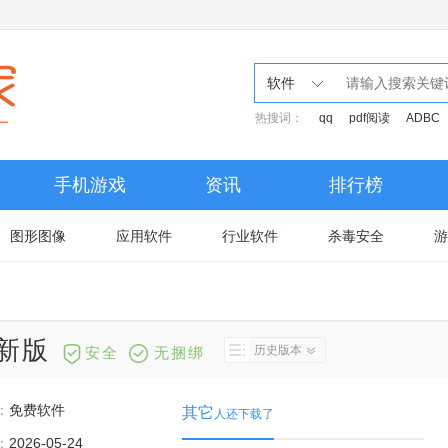
软件
热搜词：
qq
pdf阅读
ADBC
手机游戏
资讯
排行榜
图形图像
应用软件
行业软件
杀毒安全
游
最新版
历史版本
安全
无捆绑
：
免费软件
其它
人还下载了
：
2026-05-24