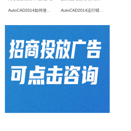
淘淘照片瘦身之星是专为网店卖家精心设计的一款照片瘦身批处理软件。本软件可以解决网店卖家快速、便捷、大批量处理所拍商品照片尺寸大的问题。它可以一次打开多张照片，事先设置好瘦身的参数，然后一键对所有照片批量进行智能瘦身操作。当您的网店每次发布新产品时，不断地把商品照片一张一张反反复复调整尺寸时，您是否感...
AutoCAD2014如何使用图案填充
AutoCAD2014运行错误怎么办