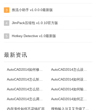
推流小助手 v1.0.0.0最新版
3
TotalMounter
KernSafeTotalMounter是一种先进的和强大的虚拟的CD/DVD-ROM光碟/RW光碟/内存仿真器，TotalMounter也是一个免费的全功能的iSCSI启动程序，虚拟磁盘仿真器。KernSafeTotalMounter还提供虚拟收件技术引入iSCSI启动程序和INetDisk客户，...
JlmPack压缩包 v1.0.10官方版
4
Hotkey Detective v1.0最新版
5
ZipCentral
容易使用的32位的ZIP解压缩工具，特色是能解压缩任何ZIP软件所压的ZIP文件，直接删除ZIP中的文件，测试ZIP文件是否损坏，支援文件名，可将EXE转成ZIP文件，或者ZIP文件转成EXE自解包文件等等，几乎一般ZIP压缩软件该有的功能它都有。
最新资讯
DVD Identifier
DVDPlusIdentifier是一款能够从DVD+R/W盘片读出某种独特盘片参数的程序，它是一款提供了与其它读取DVD-R/W介质参数软件相同功能的应用于DVD+R/W的程序。
AutoCAD2014如何修改标注文字
AutoCAD2014怎么设置透明度
AutoCAD2014怎么矩阵阵列
AutoCAD2014如何设置延伸图形
Jihosoft ISO Maker
AutoCAD2014怎么切换经典模式
AutoCAD2014如何输入文字
一款免费强大的ISO映像文件创建,解压和刻录工具，它可以创建一个ISO镜像文件，从ISO映像中提取内容，以及刻录ISO映像文件到DVD光盘。
AutoCAD2014怎么调出工具栏
AutoCAD2014如何正确卸载
淘淘照片瘦身之星
内存涨价如何不花钱扩容
搜狗输入法又又升级了！新增跨设备复制粘贴”，告别文件传输助手！