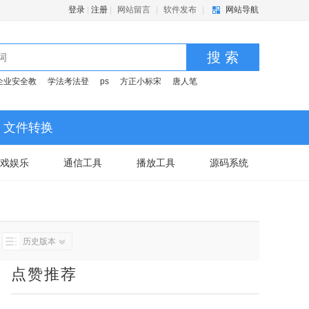
登录
|
注册
|
网站留言
|
软件发布
|
网站导航
搜 索
企业安全教
学法考法登
ps
方正小标宋
唐人笔
文件转换
戏娱乐
通信工具
播放工具
源码系统
历史版本
点赞推荐