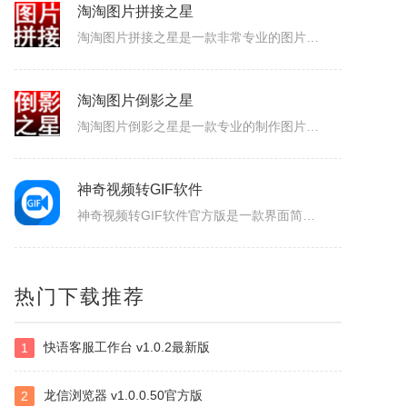
淘淘图片拼接之星
淘淘图片拼接之星是一款非常专业的图片拼接软件，软件界面简洁，操作简单易用，支持输出JPG、JPEG、PNG、GIF、BMP等常用图片格式，可以自由设置行列数、自定义排序、文字水印和图片水印添加、多种图像缩放重新取样插值算法，可以很好的满足用户对图片的拼接要求，大大的提高了工作效率，感兴趣的小伙伴赶快...
淘淘图片倒影之星
淘淘图片倒影之星是一款专业的制作图片倒影效果的软件。有了淘淘图片倒影之星，您可以快速方便地制作出专业级的图片倒影效果；支持批量处理，一次可以处理多张图片。有了淘淘图片倒影之星，您再也不需要为了做倒影效果而需要学习复杂的Photoshop了。很多时候摄影师为了拍摄倒影效果的图片，得费好大劲才行，虽然可...
神奇视频转GIF软件
神奇视频转GIF软件官方版是一款界面简约、使用便捷、功能出众的GIF动图制作工具。神奇视频转GIF软件官方版支持将视频、视频中的片段录制下来，之后再转换成GIF动图，同时还能够对动图进行滤镜的添加，给大家带来了不一样的感受。神奇视频转GIF软件软件简介神奇视频转GIF软件是一款简单、易用、高效的GI...
拍立得打印机
热门下载推荐
该应用需搭配手机端MEMOBUSApp使用全部功能主营AI电子拍立得、智能存储盒、可擦写电子相纸三大核心硬件。相机依托AI重塑照片质感，4寸大幅电子相纸支持重复擦写，耗材成本更低；配套DesktopMemoryBox实现照片极速传输、多人共享与家庭相册归档，线上可查看产品、参数与影像生态全流程方案。...
快语客服工作台 v1.0.2最新版
1
BlueScreenView
BlueScreenView是一款免费的Windows修复工具，专注于解析系统蓝屏时生成的内存转储文件(DumpFile)，通过可视化界面直观展示蓝屏原因、错误代码、关联驱动/模块等关键信息，无需专业编程知识，即可帮助普通用户定位蓝屏根源，也为技术人员提供高效的故障排查支持，对电脑版感兴趣的可以下载...
龙信浏览器 v1.0.0.50官方版
2