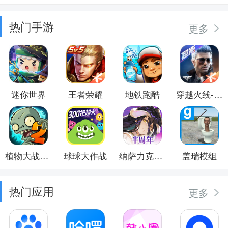
热门手游
更多
迷你世界
王者荣耀
地铁跑酷
穿越火线-枪战王者
植物大战僵尸2
球球大作战
纳萨力克之王
盖瑞模组
热门应用
更多