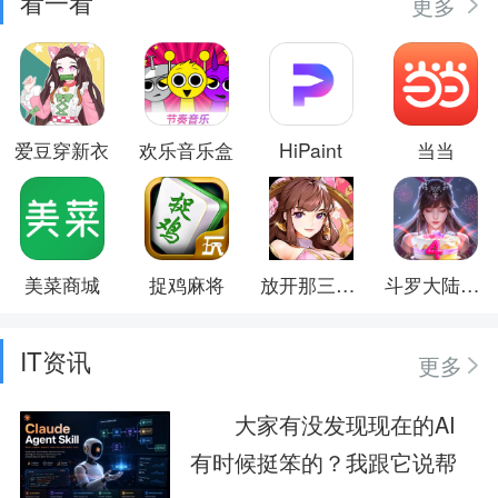
看一看
更多
爱豆穿新衣
欢乐音乐盒
HiPaint
当当
美菜商城
捉鸡麻将
放开那三国3
斗罗大陆：魂师对决
IT资讯
更多
大家有没发现现在的AI
有时候挺笨的？我跟它说帮