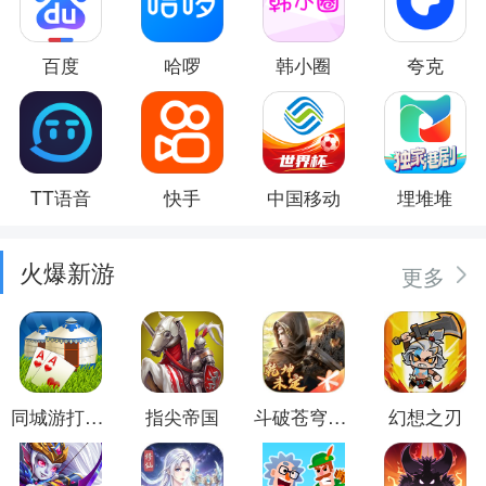
百度
哈啰
韩小圈
夸克
TT语音
快手
中国移动
埋堆堆
火爆新游
更多
同城游打大尖
指尖帝国
斗破苍穹：异火重燃
幻想之刃