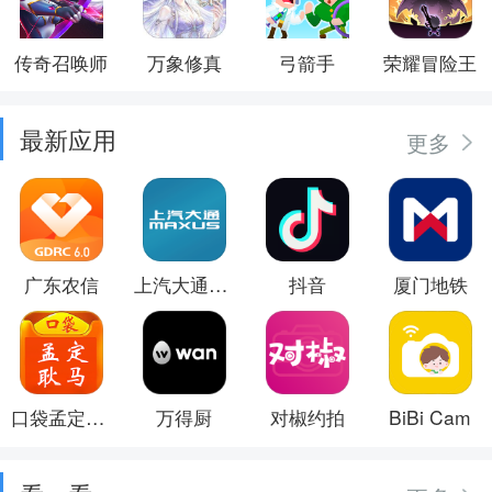
传奇召唤师
万象修真
弓箭手
荣耀冒险王
最新应用
更多
广东农信
上汽大通MAXUS
抖音
厦门地铁
口袋孟定耿马
万得厨
对椒约拍
BiBi Cam