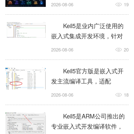
我订个明天早上的闹钟，它
2026-08-06
19
顶多回一段好的。为什么会
这样？因为AI，就是个只会
Keil5是业内广泛使用的
耍嘴皮子的书呆子。它脑子
嵌入式集成开发环境，针对
里有海量知识，但没有真正
ARM、51内核单片机提供编
2026-08-06
20
激发出来实力。而
译、调试、仿真一体化能
AgentSkill，就是给AI大脑装
力，代码编译稳定，调试工
Keil5官方版是嵌入式开
上的一双机械手，它真的能
具成熟，大量开源项目基于
发主流编译工具，适配
解决很多问题。1什么是
该平台开发。新项目需要单
STM32、51单片机等多款芯
AgentSkillSkill指...
2026-08-06
18
独下载对应芯片支持包，新
片，编辑器功能完善，支持
手配置难度较高，正版商业
在线调试、代码仿真，兼容
Keil5是ARM公司推出的
授权费用不菲，未授权版本
众多厂商芯片安装包。软件
专业嵌入式开发编译软件，
存在程序容量限制，适合硬
需要手动添加器件库，初次