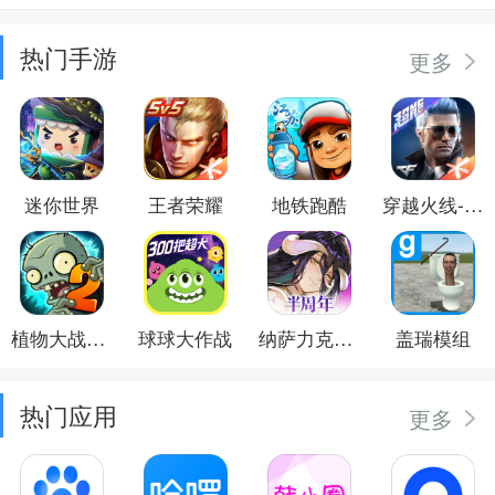
热门手游
更多
迷你世界
王者荣耀
地铁跑酷
穿越火线-枪战王者
植物大战僵尸2
球球大作战
纳萨力克之王
盖瑞模组
热门应用
更多