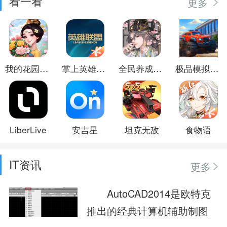
看一看
更多
我的花园世界
掌上英雄联盟
全民养成之女皇陛下
极品模拟车手
LiberLive
安吉星
坦克无敌
食物语
IT资讯
更多
AutoCAD2014是欧特克
推出的经典计算机辅助制图