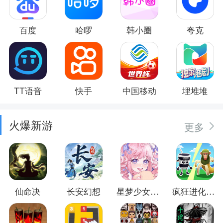
百度
哈啰
韩小圈
夸克
TT语音
快手
中国移动
埋堆堆
火爆新游
更多
仙命决
长安幻想
星梦少女换装
疯狂进化防卫战