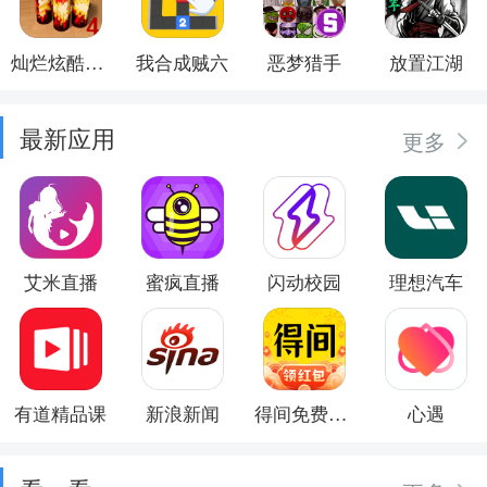
灿烂炫酷模拟器
我合成贼六
恶梦猎手
放置江湖
最新应用
更多
艾米直播
蜜疯直播
闪动校园
理想汽车
有道精品课
新浪新闻
得间免费小说
心遇