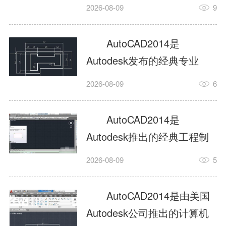
工具，主打稳定2D施工图绘
2026-08-09
9
制与轻量化三维建模，适配
建筑、机械、室内、市政多
AutoCAD2014是
行业工程设计。版本新增图
Autodesk发布的经典专业
纸标签页、实景地理地图、
CAD制图设计软件，是工程
2026-08-09
6
协同设计交流模块，优化命
设计领域使用率极高的老牌
令行智能纠错与图层批量管
绘图工具。软件专注精准二
AutoCAD2014是
理，支持Win8触屏操作、点
维绘图、图纸编辑、参数化
Autodesk推出的经典工程制
云扫描数据导入，兼容各类
设计及基础三维建模，广泛
图设计软件，主打高效精准
DWG图纸格式，文件互通...
2026-08-09
5
应用于建筑设计、机械制
的二维工程绘图与基础三维
造、土木工程、室内设计等
建模作业，适配建筑、机
AutoCAD2014是由美国
多个行业。软件优化绘图流
械、市政、室内设计等多行
Autodesk公司推出的计算机
畅度与文件兼容性，支持参
业场景。软件优化运行机制