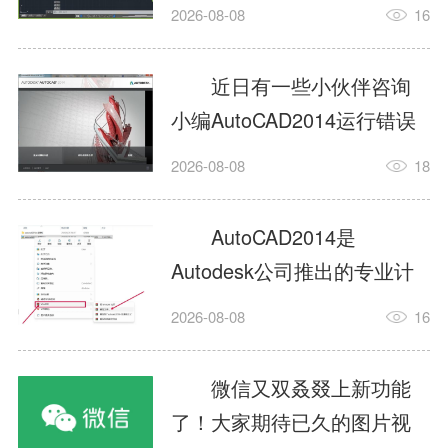
填充?今日为你们带来的文章
2026-08-08
16
是关于AutoCAD2014如何使
用图案填充的内容，还有不
近日有一些小伙伴咨询
清楚小伙伴和小编一起去学
小编AutoCAD2014运行错误
习一下吧。1.打开
怎么办?下面就为大家带来了
2026-08-08
18
AutoCAD2014这款软件，进
AutoCAD2014运行错误怎么
入AutoCAD2014的操作界
办的解决方法，有需要的小
AutoCAD2014是
面，如图所示：2.在该界面内
伙伴可以来了解了解哦。1.打
Autodesk公司推出的专业计
找到矩形选项，如图所示：3.
开控制面板，选择
算机辅助设计（CAD）软
点击矩...
2026-08-08
16
AutodeskAutoCAD2014。2.
件，广泛应用于机械、电
等AutodeskAutoCAD2014的
子、建筑、服装等多个工程
微信又双叒叕上新功能
安装程序加载完毕。3.选择添
与设计领域。作为行业标准
了！大家期待已久的图片视
加/...
工具之一，它提供了强大的