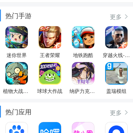
热门手游
更多
迷你世界
王者荣耀
地铁跑酷
穿越火线-枪战王者
植物大战僵尸2
球球大作战
纳萨力克之王
盖瑞模组
热门应用
更多