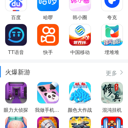
百度
哈啰
韩小圈
夸克
TT语音
快手
中国移动
埋堆堆
火爆新游
更多
眼力大侦探
我做手机壳特好看
颜色大作战
混沌挂机