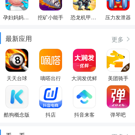
孕妇妈妈日记
挖矿小能手
恐龙机甲射手
压力发泄器
最新应用
更多
天天台球
嘀嗒出行
大润发优鲜
美团骑手
酷狗概念版
抖店
抖音来客
弹琴吧