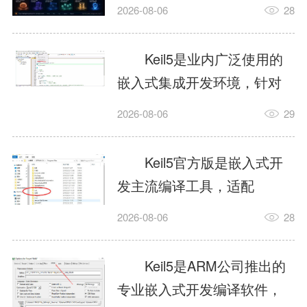
我订个明天早上的闹钟，它
2026-08-06
28
顶多回一段好的。为什么会
这样？因为AI，就是个只会
Keil5是业内广泛使用的
耍嘴皮子的书呆子。它脑子
嵌入式集成开发环境，针对
里有海量知识，但没有真正
ARM、51内核单片机提供编
2026-08-06
29
激发出来实力。而
译、调试、仿真一体化能
AgentSkill，就是给AI大脑装
力，代码编译稳定，调试工
Keil5官方版是嵌入式开
上的一双机械手，它真的能
具成熟，大量开源项目基于
发主流编译工具，适配
解决很多问题。1什么是
该平台开发。新项目需要单
STM32、51单片机等多款芯
AgentSkillSkill指...
2026-08-06
28
独下载对应芯片支持包，新
片，编辑器功能完善，支持
手配置难度较高，正版商业
在线调试、代码仿真，兼容
Keil5是ARM公司推出的
授权费用不菲，未授权版本
众多厂商芯片安装包。软件
专业嵌入式开发编译软件，
存在程序容量限制，适合硬
需要手动添加器件库，初次