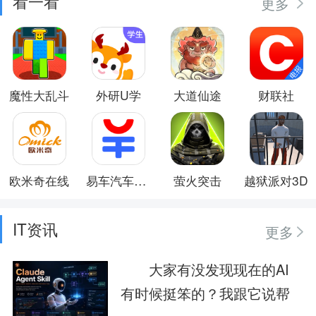
看一看
更多
魔性大乱斗
外研U学
大道仙途
财联社
欧米奇在线
易车汽车报价
萤火突击
越狱派对3D
IT资讯
更多
大家有没发现现在的AI
有时候挺笨的？我跟它说帮