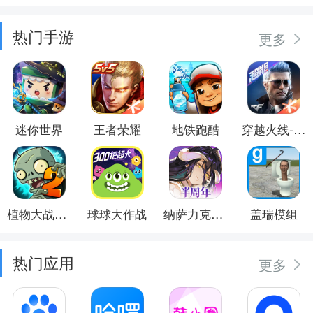
热门手游
更多
迷你世界
王者荣耀
地铁跑酷
穿越火线-枪战王者
植物大战僵尸2
球球大作战
纳萨力克之王
盖瑞模组
热门应用
更多