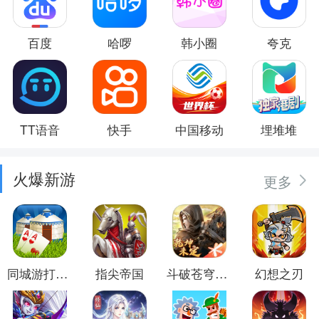
百度
哈啰
韩小圈
夸克
TT语音
快手
中国移动
埋堆堆
火爆新游
更多
同城游打大尖
指尖帝国
斗破苍穹：异火重燃
幻想之刃