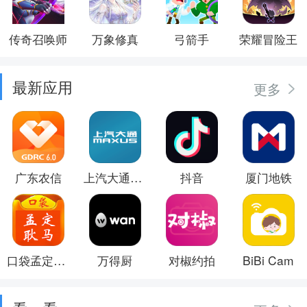
传奇召唤师
万象修真
弓箭手
荣耀冒险王
最新应用
更多
广东农信
上汽大通MAXUS
抖音
厦门地铁
口袋孟定耿马
万得厨
对椒约拍
BiBi Cam