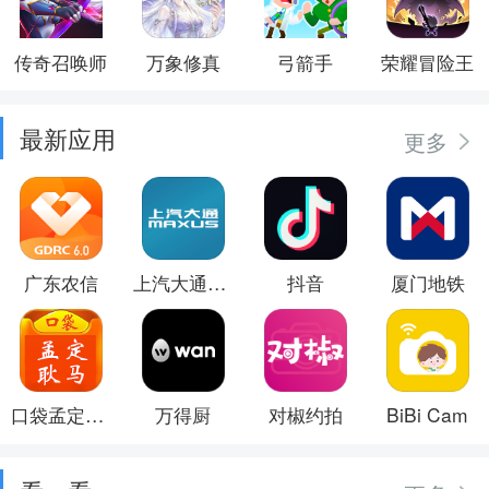
传奇召唤师
万象修真
弓箭手
荣耀冒险王
最新应用
更多
广东农信
上汽大通MAXUS
抖音
厦门地铁
口袋孟定耿马
万得厨
对椒约拍
BiBi Cam