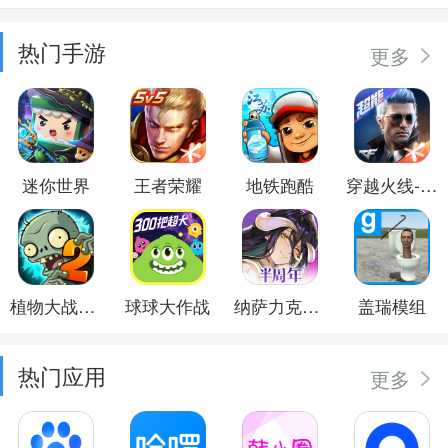
热门手游
更多
迷你世界
王者荣耀
地铁跑酷
穿越火线-枪战王者
植物大战僵尸2
球球大作战
纳萨力克之王
盖瑞模组
热门应用
更多