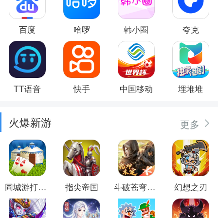
百度
哈啰
韩小圈
夸克
TT语音
快手
中国移动
埋堆堆
火爆新游
更多
同城游打大尖
指尖帝国
斗破苍穹：异火重燃
幻想之刃