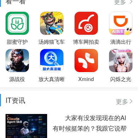
看一看
更多
甜蜜守护
汤姆猫飞车
博车网拍卖
滴滴出行
源战役
放大真清晰
Xmind
闪烁之光
IT资讯
更多
大家有没发现现在的AI
有时候挺笨的？我跟它说帮