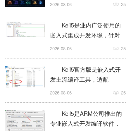
我订个明天早上的闹钟，它
2026-08-06
25
顶多回一段好的。为什么会
这样？因为AI，就是个只会
Keil5是业内广泛使用的
耍嘴皮子的书呆子。它脑子
嵌入式集成开发环境，针对
里有海量知识，但没有真正
ARM、51内核单片机提供编
2026-08-06
25
激发出来实力。而
译、调试、仿真一体化能
AgentSkill，就是给AI大脑装
力，代码编译稳定，调试工
Keil5官方版是嵌入式开
上的一双机械手，它真的能
具成熟，大量开源项目基于
发主流编译工具，适配
解决很多问题。1什么是
该平台开发。新项目需要单
STM32、51单片机等多款芯
AgentSkillSkill指...
2026-08-06
26
独下载对应芯片支持包，新
片，编辑器功能完善，支持
手配置难度较高，正版商业
在线调试、代码仿真，兼容
Keil5是ARM公司推出的
授权费用不菲，未授权版本
众多厂商芯片安装包。软件
专业嵌入式开发编译软件，
存在程序容量限制，适合硬
需要手动添加器件库，初次