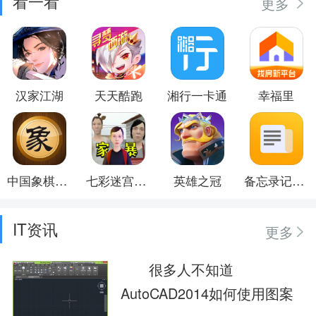
看一看
更多
汉家江湖
天天酷跑
湘行一卡通
幸福里
中国象棋竞技版
七彩迷宫逃离冒险
英雄之冠
备忘录记事本
IT资讯
更多
很多人不知道
AutoCAD2014如何使用图案