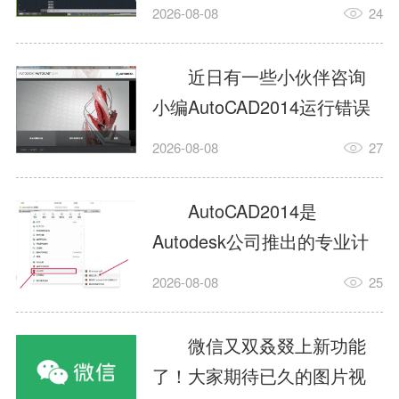
填充?今日为你们带来的文章
2026-08-08
24
是关于AutoCAD2014如何使
用图案填充的内容，还有不
近日有一些小伙伴咨询
清楚小伙伴和小编一起去学
小编AutoCAD2014运行错误
习一下吧。1.打开
怎么办?下面就为大家带来了
2026-08-08
27
AutoCAD2014这款软件，进
AutoCAD2014运行错误怎么
入AutoCAD2014的操作界
办的解决方法，有需要的小
AutoCAD2014是
面，如图所示：2.在该界面内
伙伴可以来了解了解哦。1.打
Autodesk公司推出的专业计
找到矩形选项，如图所示：3.
开控制面板，选择
算机辅助设计（CAD）软
点击矩...
2026-08-08
25
AutodeskAutoCAD2014。2.
件，广泛应用于机械、电
等AutodeskAutoCAD2014的
子、建筑、服装等多个工程
微信又双叒叕上新功能
安装程序加载完毕。3.选择添
与设计领域。作为行业标准
了！大家期待已久的图片视
加/...
工具之一，它提供了强大的