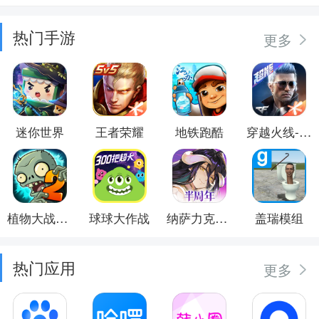
热门手游
更多
迷你世界
王者荣耀
地铁跑酷
穿越火线-枪战王者
植物大战僵尸2
球球大作战
纳萨力克之王
盖瑞模组
热门应用
更多