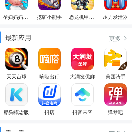
孕妇妈妈日记
挖矿小能手
恐龙机甲射手
压力发泄器
最新应用
更多
天天台球
嘀嗒出行
大润发优鲜
美团骑手
酷狗概念版
抖店
抖音来客
弹琴吧