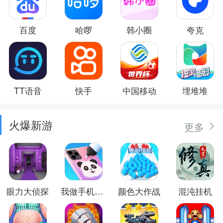
百度
哈啰
韩小圈
夸克
TT语音
快手
中国移动
埋堆堆
火爆新游
更多
眼力大侦探
我做手机壳特好看
颜色大作战
混沌挂机