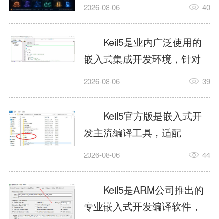
我订个明天早上的闹钟，它
2026-08-06
40
顶多回一段好的。为什么会
这样？因为AI，就是个只会
Keil5是业内广泛使用的
耍嘴皮子的书呆子。它脑子
嵌入式集成开发环境，针对
里有海量知识，但没有真正
ARM、51内核单片机提供编
2026-08-06
39
激发出来实力。而
译、调试、仿真一体化能
AgentSkill，就是给AI大脑装
力，代码编译稳定，调试工
Keil5官方版是嵌入式开
上的一双机械手，它真的能
具成熟，大量开源项目基于
发主流编译工具，适配
解决很多问题。1什么是
该平台开发。新项目需要单
STM32、51单片机等多款芯
AgentSkillSkill指...
2026-08-06
44
独下载对应芯片支持包，新
片，编辑器功能完善，支持
手配置难度较高，正版商业
在线调试、代码仿真，兼容
Keil5是ARM公司推出的
授权费用不菲，未授权版本
众多厂商芯片安装包。软件
专业嵌入式开发编译软件，
存在程序容量限制，适合硬
需要手动添加器件库，初次