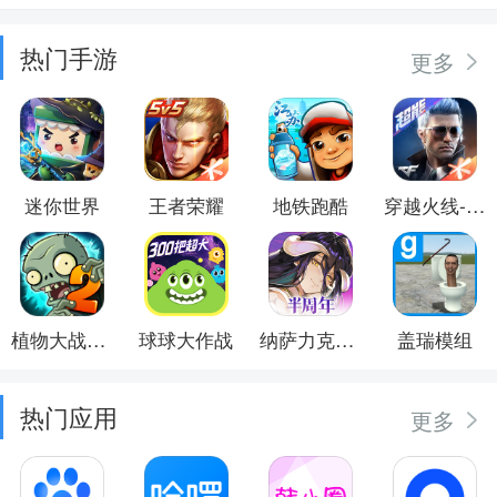
热门手游
更多
迷你世界
王者荣耀
地铁跑酷
穿越火线-枪战王者
植物大战僵尸2
球球大作战
纳萨力克之王
盖瑞模组
热门应用
更多