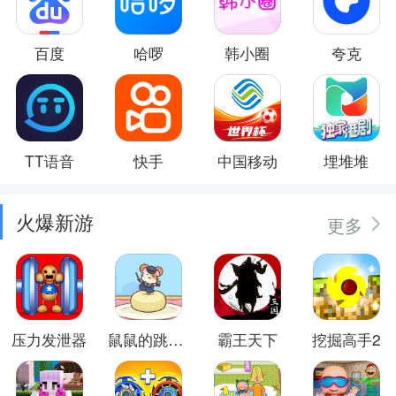
百度
哈啰
韩小圈
夸克
TT语音
快手
中国移动
埋堆堆
火爆新游
更多
压力发泄器
鼠鼠的跳跃冒险
霸王天下
挖掘高手2