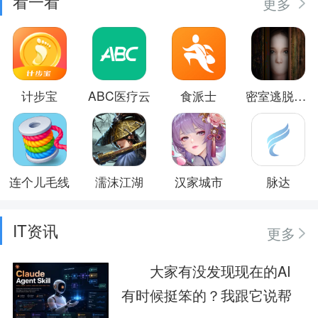
看一看
更多
计步宝
ABC医疗云
食派士
密室逃脱逃出办公室3
连个儿毛线
濡沫江湖
汉家城市
脉达
IT资讯
更多
大家有没发现现在的AI
有时候挺笨的？我跟它说帮