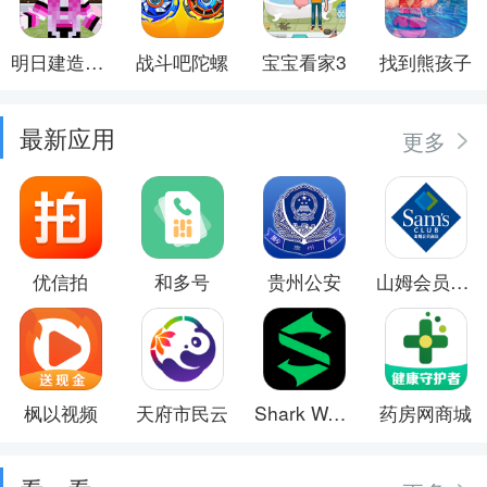
明日建造大师
战斗吧陀螺
宝宝看家3
找到熊孩子
最新应用
更多
优信拍
和多号
贵州公安
山姆会员商店
枫以视频
天府市民云
Shark Wear
药房网商城