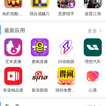
灿烂炫酷模拟器
我合成贼六
恶梦猎手
放置江湖
最新应用
更多
艾米直播
蜜疯直播
闪动校园
理想汽车
有道精品课
新浪新闻
得间免费小说
心遇