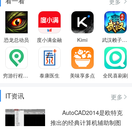
看一看
更多
恐龙总动员
度小满金融
Kimi
武汉赖子麻将
穷游行程助手
泰康医生
美味享多点
全民喜刷刷
IT资讯
更多
AutoCAD2014是欧特克
推出的经典计算机辅助制图