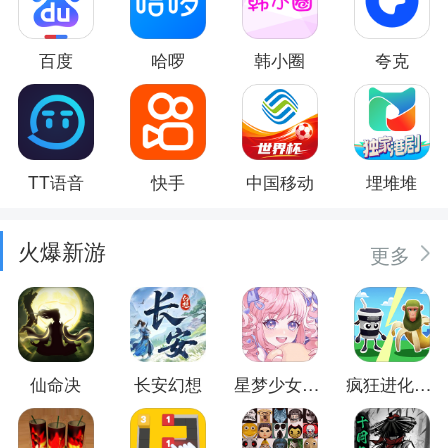
百度
哈啰
韩小圈
夸克
TT语音
快手
中国移动
埋堆堆
火爆新游
更多
仙命决
长安幻想
星梦少女换装
疯狂进化防卫战