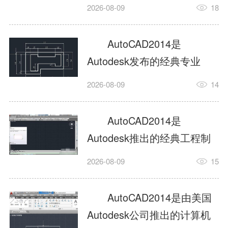
工具，主打稳定2D施工图绘
2026-08-09
18
制与轻量化三维建模，适配
建筑、机械、室内、市政多
AutoCAD2014是
行业工程设计。版本新增图
Autodesk发布的经典专业
纸标签页、实景地理地图、
CAD制图设计软件，是工程
2026-08-09
14
协同设计交流模块，优化命
设计领域使用率极高的老牌
令行智能纠错与图层批量管
绘图工具。软件专注精准二
AutoCAD2014是
理，支持Win8触屏操作、点
维绘图、图纸编辑、参数化
Autodesk推出的经典工程制
云扫描数据导入，兼容各类
设计及基础三维建模，广泛
图设计软件，主打高效精准
DWG图纸格式，文件互通...
2026-08-09
15
应用于建筑设计、机械制
的二维工程绘图与基础三维
造、土木工程、室内设计等
建模作业，适配建筑、机
AutoCAD2014是由美国
多个行业。软件优化绘图流
械、市政、室内设计等多行
Autodesk公司推出的计算机
畅度与文件兼容性，支持参
业场景。软件优化运行机制