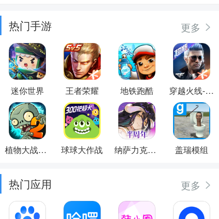
热门手游
更多
迷你世界
王者荣耀
地铁跑酷
穿越火线-枪战王者
植物大战僵尸2
球球大作战
纳萨力克之王
盖瑞模组
热门应用
更多