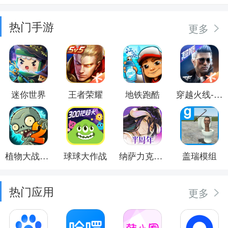
热门手游
更多
迷你世界
王者荣耀
地铁跑酷
穿越火线-枪战王者
植物大战僵尸2
球球大作战
纳萨力克之王
盖瑞模组
热门应用
更多