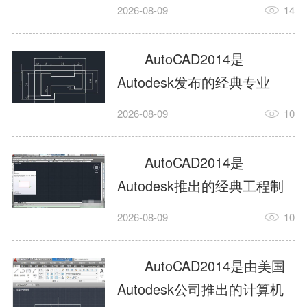
工具，主打稳定2D施工图绘
2026-08-09
14
制与轻量化三维建模，适配
建筑、机械、室内、市政多
AutoCAD2014是
行业工程设计。版本新增图
Autodesk发布的经典专业
纸标签页、实景地理地图、
CAD制图设计软件，是工程
2026-08-09
10
协同设计交流模块，优化命
设计领域使用率极高的老牌
令行智能纠错与图层批量管
绘图工具。软件专注精准二
AutoCAD2014是
理，支持Win8触屏操作、点
维绘图、图纸编辑、参数化
Autodesk推出的经典工程制
云扫描数据导入，兼容各类
设计及基础三维建模，广泛
图设计软件，主打高效精准
DWG图纸格式，文件互通...
2026-08-09
10
应用于建筑设计、机械制
的二维工程绘图与基础三维
造、土木工程、室内设计等
建模作业，适配建筑、机
AutoCAD2014是由美国
多个行业。软件优化绘图流
械、市政、室内设计等多行
Autodesk公司推出的计算机
畅度与文件兼容性，支持参
业场景。软件优化运行机制