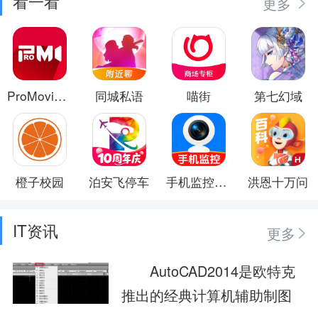
看一看
更多
ProMovie摄像机
同城私语
喵街
第七幻域
橙子校园
泊安飞停车
手机监控器远程看家
洪恩十万问
IT资讯
更多
AutoCAD2014是欧特克
推出的经典计算机辅助制图