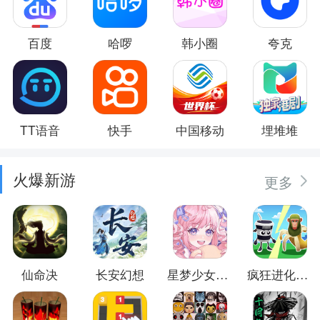
百度
哈啰
韩小圈
夸克
TT语音
快手
中国移动
埋堆堆
火爆新游
更多
仙命决
长安幻想
星梦少女换装
疯狂进化防卫战