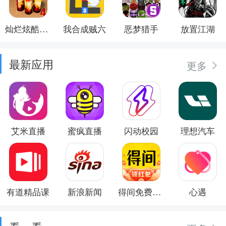
灿烂炫酷模拟器
我合成贼六
恶梦猎手
放置江湖
最新应用
更多
艾米直播
蜜疯直播
闪动校园
理想汽车
有道精品课
新浪新闻
得间免费小说
心遇