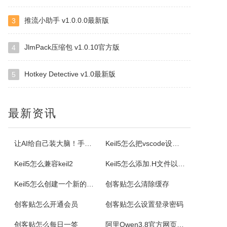
推流小助手 v1.0.0.0最新版
3
Selteco Menu Maker
是一个专业级的网页菜单生成工具。中文支持较好。您不需要了解任何DTHML或JAVASCRIPT知识，简单的几步就可生成动态网页菜单。最主要的是，你可以随时修改随时预览，生成的。JS文件可嵌入任意一个网页中。你可以修改菜单背景颜色，字体颜色，子菜单项目。
JlmPack压缩包 v1.0.10官方版
4
Hotkey Detective v1.0最新版
5
格尔维一键建站软件
通过软件可以建设网站，顶级域名2级域名全都一键生成。
最新资讯
Offline Commander
OfflineCommander是一个网页抓取工具，支持FILE、HTTP、HTTPS、FTP协议和Proxy，还可以对抓取回来的网页资料做关键字、网址、标题、内文、文件大小、格式、文件修改日期等检索设置。
让AI给自己装大脑！手把手教你学会安装使用Agent Skill
Keil5怎么把vscode设置外部编辑器
Keil5怎么兼容keil2
Keil5怎么添加.H文件以及Keil5添加.H文件的方法
Property Cube
Keil5怎么创建一个新的51单片机项目
创客贴怎么清除缓存
PropertyCube是一款很酷的而简单快速的更改文件名软件，可同时改变文件的三个属性（只读、隐藏、存档）、两个时间标志（修改和创建日期）、重命名还具有替换、插入、增加、删除等功能。另外，重命名特点，如预习、撤销、错误日志，和相同的名字命名都可以更改。
创客贴怎么开通会员
创客贴怎么设置登录密码
电小二成套报价元件选型软件
创客贴怎么每日一签
阿里Qwen3.8官方网页版入口