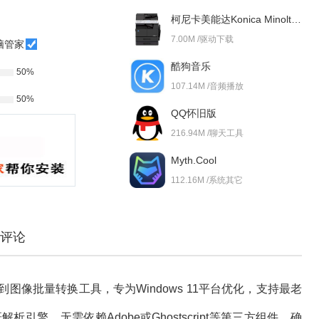
柯尼卡美能达Konica Minolta bizhub 227i 驱动
7.00M /驱动下载
脑管家
酷狗音乐
50%
107.14M /音频播放
50%
QQ怀旧版
216.94M /聊天工具
Myth.Cool
112.16M /系统其它
评论
图像批量转换工具，专为Windows 11平台优化，支持最老
解析引擎，无需依赖Adobe或Ghostscript等第三方组件，确