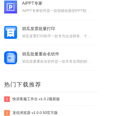
AiPPT专家
AiPPT专家软件是一款智能创新的PPT制作工具，致力于为广大用户提供便捷、高效的PPT制作体验。作为一款人工智能助手，软件具备一键生成PPT、智能生成大纲、海量模板和素材可以选择以及文档后台管理等功能，让您轻松应对各种演示场景，提升工作效率。1.一键生成PPT：只需输入主题、关键词和要点，系统便会...
胡瓜发票批量打印
胡瓜发票打印助手一款专为企业财务、个体经营者设计的发票合并打印工具，支持OFD/PNG/PDF格式电子发票的批量导入与智能处理。用户可通过拖拽文件或一键添加实现快速导入，并自定义A4、A4-1-2-3-4/A5纸张的排版模板（如多张发票合并打印、清单自动适配），同时支持OFD转PDF格式，兼容性更强...
胡瓜批量重命名软件
胡瓜批量重命名软件是一款非常实用的的文件管理工具，软件功能强大，操作简单易用，支持Windows平台，并且兼容多种文件系统，支持批量修改文件名，提供批量修改文件名、提取文件名、新建文件夹等多种操作，满足用户多样化的需求，大大的提高工作效率，感兴趣的小伙伴赶快下载使用吧！胡瓜批量重命名软件功能1、批量...
博微电力建设工程计价通E2
热门下载推荐
博微电力建设工程计价通E2软件是一款专门辅助造价人员编制电力建设工程概预算、施工图预算综合单价法、招投标、施工结算造价文件的软件产品。
快语客服工作台 v1.0.2最新版
1
NirSoft SmartSniff
捕获通过网络适配器的TCP/IP数据包，并且可以以客户端和服务器之间的会话序列的形式查看所捕获取的数据。可以使用两种模式查看TCP/IP会话：ASCII模式（针对以文本为基础的协议，例如HTTP、SMTP，POP3和FTP。），十六进制转储模式（针对以非文本形式为基础的协议，例如DNS）。
龙信浏览器 v1.0.0.50官方版
2