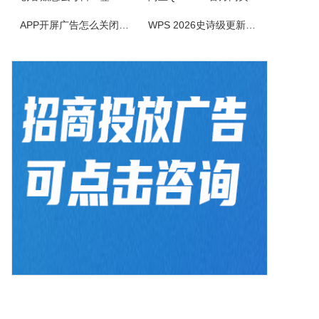
电小二电气选型报价软件是一款专业的电气元件选型软件，是利驰软件最新推出的一款客户端元件选型工具。电小二具有快速选型、查价、找样本、上手快的特点。电小二电气元件选型软件及元件库定期更新，永久免费。
APP开屏广告怎么关闭？3招彻底关闭跳转
WPS 2026史诗级更新！重构存储管理，深度融合AI应用