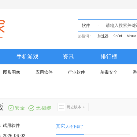
软件
热搜词：
加速器
9o0d
Visua
手机游戏
资讯
排行榜
图形图像
应用软件
行业软件
杀毒安全
游
版
历史版本
安全
无捆绑
：
试用软件
其它
人还下载了
：
2026-06-02