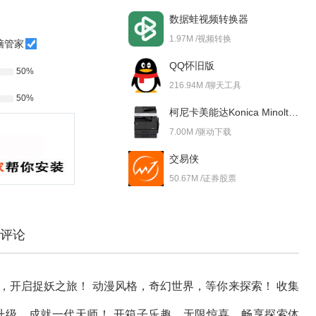
数据蛙视频转换器
1.97M /视频转换
脑管家
QQ怀旧版
50%
216.94M /聊天工具
50%
柯尼卡美能达Konica Minolta bizhub 227i 驱动
7.00M /驱动下载
交易侠
50.67M /证券股票
评论
，开启捉妖之旅！ 动漫风格，奇幻世界，等你来探索！ 收集
升级，成就一代天师！ 开箱子乐趣，无限惊喜，畅享探索体