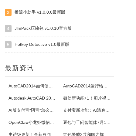
推流小助手 v1.0.0.0最新版
3
四块子
四块子又称走四块，是20世纪六七十年代流行语鲁西乡间地头的一个小游戏。棋盘由横竖各四条直线交叉构成，共16个棋点，双方各执四枚棋子区分敌我。对局时，棋子可沿直线每次移动一格，若己方两子与对方一子连成一线且线上无他子，则可吃掉该子，此规则称为小吃。当一方棋子被吃得只剩一枚时即为输。本软件将现实中的四块...
JlmPack压缩包 v1.0.10官方版
4
Hotkey Detective v1.0最新版
5
白金岛掼蛋
掼蛋是一种以华东为主，在淮安以及周边地区广为流传的扑克游戏，起源于江苏省淮安市，故又称淮安掼蛋，是由地方的扑克牌局跑得快和八十分发展演化而来。★★★游戏特色★★★经典掼蛋，正宗地道玩法劲爆体验，玩法多样超刺激组队PK，高手过招见真章电视独播，真人竞技挑战赛
最新资讯
腾讯桌球
《腾讯桌球》真人实时对战桌球手游，还原现实桌球玩法-8球、斯诺克、9球、血流玩法，简单流行的操作方式，绚丽的动画特效，配以真实的物理参数，精准的进球，激动人心的赛事。游戏设有1V1匹配、3人欢乐场、8人锦标赛、斯诺克、9球玩法、血流等玩法，玩家可以自由选择参与，并用自己精湛的技巧来获得丰厚的奖金。尖...
AutoCAD2014如何使用图案填充
AutoCAD2014运行错误怎么办
Autodesk AutoCAD 2014安装教程
微信新功能+1！图片视频合并功能来了
超级台球大师
AI版支付宝“阿宝”怎么用？右滑切换方法与内测邀请码获取指南
支付宝新功能：AI清爽版“阿宝”公测！
《超级台球大师》是一款能成为荣耀王者的桌球游戏，排位赛的玩法真的太！爽！啦！游戏还原了真实的8球和斯诺克玩法，简单易上手的操作方式，真实的物理反馈，配以炫酷的动画特效，加上激动人心的赛事。我们在线上为广大球友准备了一个丰富多彩的桌球竞技世界。
OpenClaw小龙虾微信接入教程：服务器部署、API Key配置
豆包与千问智能体7月15日下线！附3步完整数据备份与导出教程
佳能Canon imageFORCE C5150 驱动
史诗级更新！全新豆包视频通话功能来了
红色警戒2共和国之辉快捷键