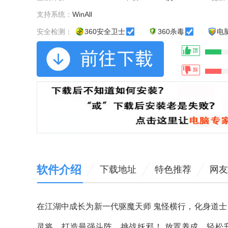
支持系统：
WinAll
安全检测：
360安全卫士
360杀毒
电
软件介绍
下载地址
特色推荐
网友
在江湖中成长为新一代驱魔天师 鬼怪横行，化身道士
灵将，打造最强斗阵，挑战妖邪！ 放置养成，轻松