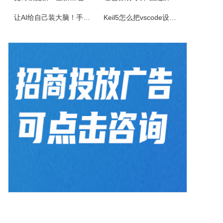
佳能CanonimageFORCEC5150数码复合机驱动下载版本：v.3.40发布日期：2026年7月3日适用于：Windows10/Windows11系统。
让AI给自己装大脑！手把手教你学会安装使用Agent Skill
Keil5怎么把vscode设置外部编辑器