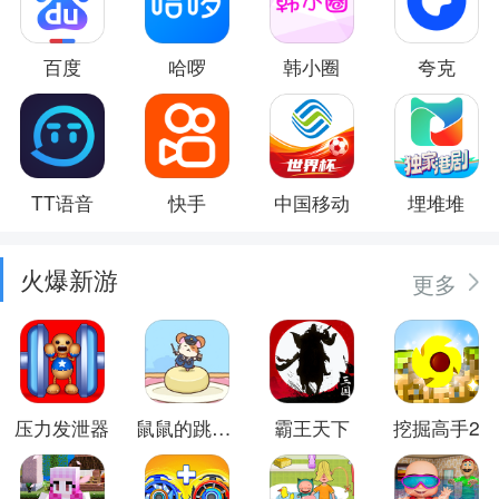
百度
哈啰
韩小圈
夸克
TT语音
快手
中国移动
埋堆堆
火爆新游
更多
压力发泄器
鼠鼠的跳跃冒险
霸王天下
挖掘高手2