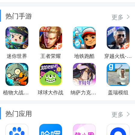
热门手游
更多
迷你世界
王者荣耀
地铁跑酷
穿越火线-枪战王者
植物大战僵尸2
球球大作战
纳萨力克之王
盖瑞模组
热门应用
更多