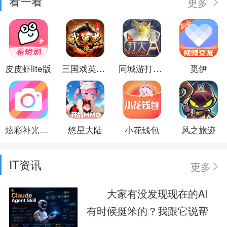
看一看
更多
皮皮虾lite版
三国戏英杰传
同城游打大A
觅伊
炫彩补光相机
悠星大陆
小花钱包
风之旅迹
IT资讯
更多
大家有没发现现在的AI
有时候挺笨的？我跟它说帮