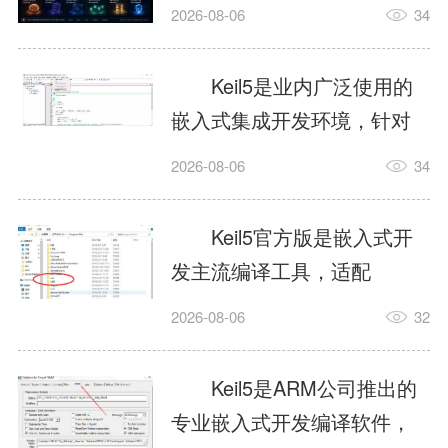
我订个明天早上的闹钟，它
2026-08-06
34
顶多回一段好的。为什么会
这样？因为AI，就是个只会
Keil5是业内广泛使用的
耍嘴皮子的书呆子。它脑子
嵌入式集成开发环境，针对
里有海量知识，但没有真正
ARM、51内核单片机提供编
2026-08-06
34
激发出来实力。而
译、调试、仿真一体化能
AgentSkill，就是给AI大脑装
力，代码编译稳定，调试工
Keil5官方版是嵌入式开
上的一双机械手，它真的能
具成熟，大量开源项目基于
发主流编译工具，适配
解决很多问题。1什么是
该平台开发。新项目需要单
STM32、51单片机等多款芯
AgentSkillSkill指...
2026-08-06
32
独下载对应芯片支持包，新
片，编辑器功能完善，支持
手配置难度较高，正版商业
在线调试、代码仿真，兼容
Keil5是ARM公司推出的
授权费用不菲，未授权版本
众多厂商芯片安装包。软件
专业嵌入式开发编译软件，
存在程序容量限制，适合硬
需要手动添加器件库，初次