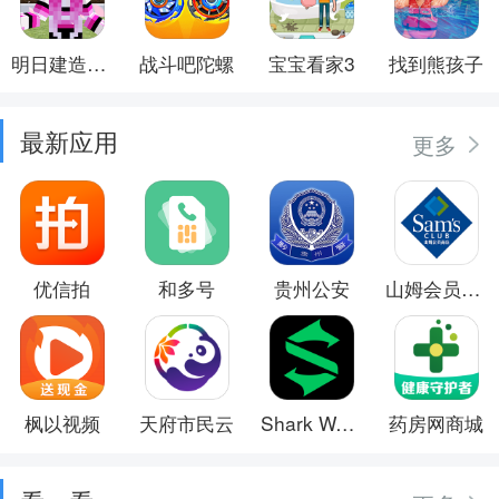
明日建造大师
战斗吧陀螺
宝宝看家3
找到熊孩子
最新应用
更多
优信拍
和多号
贵州公安
山姆会员商店
枫以视频
天府市民云
Shark Wear
药房网商城