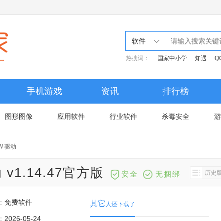
软件
热搜词：
国家中小学
知遇
Q
手机游戏
资讯
排行榜
图形图像
应用软件
行业软件
杀毒安全
游
NW 驱动
 v1.14.47官方版
历史
安全
无捆绑
：
免费软件
其它
人还下载了
：
2026-05-24