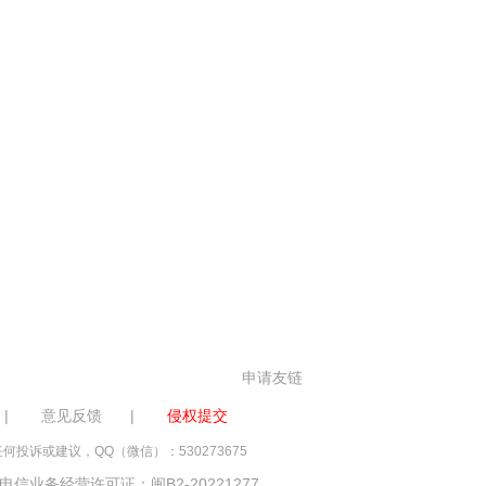
申请友链
|
意见反馈
|
侵权提交
诉或建议，QQ（微信）：530273675
电信业务经营许可证：闽B2-20221277