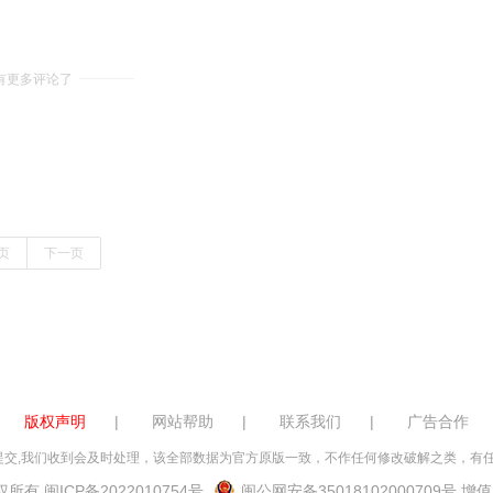
有更多评论了
页
下一页
版权声明
|
网站帮助
|
联系我们
|
广告合作
交,我们收到会及时处理，该全部数据为官方原版一致，不作任何修改破解之类，有任何投
 版权所有
闽ICP备2022010754号
闽公网安备35018102000709号
增值