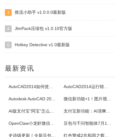
推流小助手 v1.0.0.0最新版
3
四块子
四块子又称走四块，是20世纪六七十年代流行语鲁西乡间地头的一个小游戏。棋盘由横竖各四条直线交叉构成，共16个棋点，双方各执四枚棋子区分敌我。对局时，棋子可沿直线每次移动一格，若己方两子与对方一子连成一线且线上无他子，则可吃掉该子，此规则称为小吃。当一方棋子被吃得只剩一枚时即为输。本软件将现实中的四块...
JlmPack压缩包 v1.0.10官方版
4
Hotkey Detective v1.0最新版
5
白金岛掼蛋
掼蛋是一种以华东为主，在淮安以及周边地区广为流传的扑克游戏，起源于江苏省淮安市，故又称淮安掼蛋，是由地方的扑克牌局跑得快和八十分发展演化而来。★★★游戏特色★★★经典掼蛋，正宗地道玩法劲爆体验，玩法多样超刺激组队PK，高手过招见真章电视独播，真人竞技挑战赛
最新资讯
腾讯桌球
《腾讯桌球》真人实时对战桌球手游，还原现实桌球玩法-8球、斯诺克、9球、血流玩法，简单流行的操作方式，绚丽的动画特效，配以真实的物理参数，精准的进球，激动人心的赛事。游戏设有1V1匹配、3人欢乐场、8人锦标赛、斯诺克、9球玩法、血流等玩法，玩家可以自由选择参与，并用自己精湛的技巧来获得丰厚的奖金。尖...
AutoCAD2014如何使用图案填充
AutoCAD2014运行错误怎么办
Autodesk AutoCAD 2014安装教程
微信新功能+1！图片视频合并功能来了
超级台球大师
AI版支付宝“阿宝”怎么用？右滑切换方法与内测邀请码获取指南
支付宝新功能：AI清爽版“阿宝”公测！
《超级台球大师》是一款能成为荣耀王者的桌球游戏，排位赛的玩法真的太！爽！啦！游戏还原了真实的8球和斯诺克玩法，简单易上手的操作方式，真实的物理反馈，配以炫酷的动画特效，加上激动人心的赛事。我们在线上为广大球友准备了一个丰富多彩的桌球竞技世界。
OpenClaw小龙虾微信接入教程：服务器部署、API Key配置
豆包与千问智能体7月15日下线！附3步完整数据备份与导出教程
佳能Canon imageFORCE C5150 驱动
史诗级更新！全新豆包视频通话功能来了
红色警戒2共和国之辉快捷键