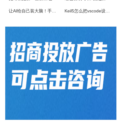
佳能CanonimageFORCEC5150数码复合机驱动下载版本：v.3.40发布日期：2026年7月3日适用于：Windows10/Windows11系统。
让AI给自己装大脑！手把手教你学会安装使用Agent Skill
Keil5怎么把vscode设置外部编辑器