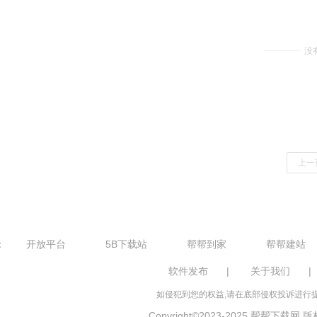
没
上一
：
开放平台
5B下载站
帮帮到家
帮帮建站
软件发布
|
关于我们
|
如侵犯到您的权益,请在底部侵权投诉进行提
Copyright©2023-2025 帮帮下载网