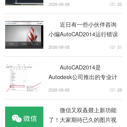
填充?今日为你们带来的文章
2026-08-08
25
是关于AutoCAD2014如何使
用图案填充的内容，还有不
近日有一些小伙伴咨询
清楚小伙伴和小编一起去学
小编AutoCAD2014运行错误
习一下吧。1.打开
怎么办?下面就为大家带来了
2026-08-08
31
AutoCAD2014这款软件，进
AutoCAD2014运行错误怎么
入AutoCAD2014的操作界
办的解决方法，有需要的小
AutoCAD2014是
面，如图所示：2.在该界面内
伙伴可以来了解了解哦。1.打
Autodesk公司推出的专业计
找到矩形选项，如图所示：3.
开控制面板，选择
算机辅助设计（CAD）软
点击矩...
2026-08-08
28
AutodeskAutoCAD2014。2.
件，广泛应用于机械、电
等AutodeskAutoCAD2014的
子、建筑、服装等多个工程
微信又双叒叕上新功能
安装程序加载完毕。3.选择添
与设计领域。作为行业标准
了！大家期待已久的图片视
加/...
工具之一，它提供了强大的