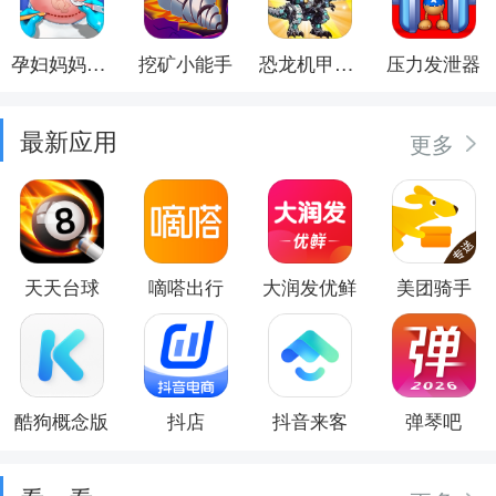
孕妇妈妈日记
挖矿小能手
恐龙机甲射手
压力发泄器
最新应用
更多
天天台球
嘀嗒出行
大润发优鲜
美团骑手
酷狗概念版
抖店
抖音来客
弹琴吧