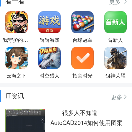
看一看
更多
我守护的家园
尚尚游戏
台球冠军
育新人
云海之下
时空猎人
指尖时光
狙神荣耀
IT资讯
更多
很多人不知道
AutoCAD2014如何使用图案