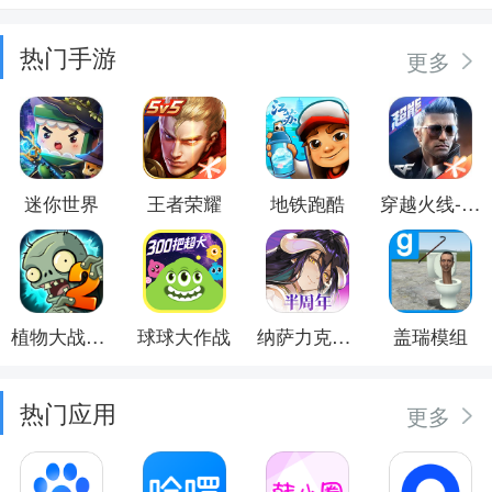
热门手游
更多
迷你世界
王者荣耀
地铁跑酷
穿越火线-枪战王者
植物大战僵尸2
球球大作战
纳萨力克之王
盖瑞模组
热门应用
更多