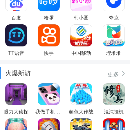
百度
哈啰
韩小圈
夸克
TT语音
快手
中国移动
埋堆堆
火爆新游
更多
眼力大侦探
我做手机壳特好看
颜色大作战
混沌挂机