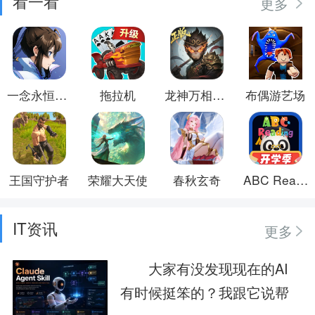
看一看
更多
一念永恒：少年追梦
拖拉机
龙神万相：神战
布偶游艺场
王国守护者
荣耀大天使
春秋玄奇
ABC Reading
IT资讯
更多
大家有没发现现在的AI
有时候挺笨的？我跟它说帮