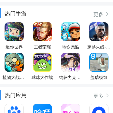
热门手游
更多
迷你世界
王者荣耀
地铁跑酷
穿越火线-枪战王者
植物大战僵尸2
球球大作战
纳萨力克之王
盖瑞模组
热门应用
更多