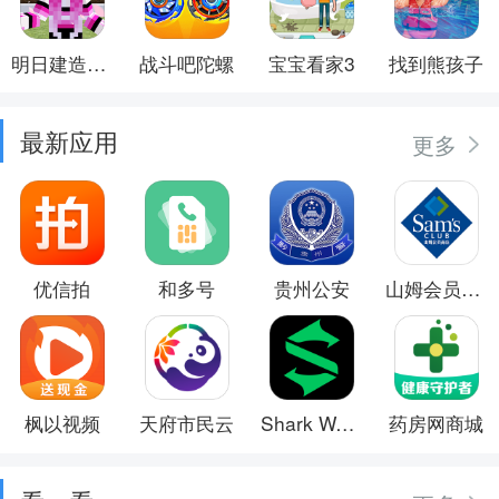
明日建造大师
战斗吧陀螺
宝宝看家3
找到熊孩子
最新应用
更多
优信拍
和多号
贵州公安
山姆会员商店
枫以视频
天府市民云
Shark Wear
药房网商城