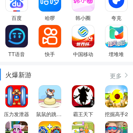
百度
哈啰
韩小圈
夸克
TT语音
快手
中国移动
埋堆堆
火爆新游
更多
压力发泄器
鼠鼠的跳跃冒险
霸王天下
挖掘高手2