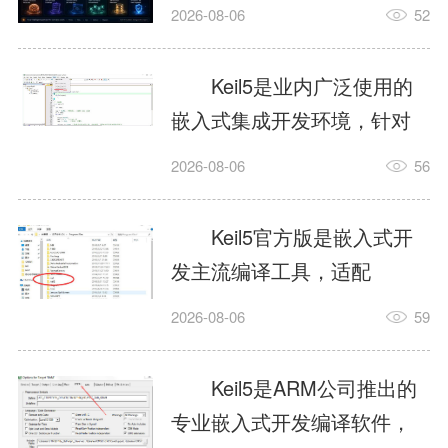
我订个明天早上的闹钟，它
2026-08-06
52
顶多回一段好的。为什么会
这样？因为AI，就是个只会
Keil5是业内广泛使用的
耍嘴皮子的书呆子。它脑子
嵌入式集成开发环境，针对
里有海量知识，但没有真正
ARM、51内核单片机提供编
2026-08-06
56
激发出来实力。而
译、调试、仿真一体化能
AgentSkill，就是给AI大脑装
力，代码编译稳定，调试工
Keil5官方版是嵌入式开
上的一双机械手，它真的能
具成熟，大量开源项目基于
发主流编译工具，适配
解决很多问题。1什么是
该平台开发。新项目需要单
STM32、51单片机等多款芯
AgentSkillSkill指...
2026-08-06
59
独下载对应芯片支持包，新
片，编辑器功能完善，支持
手配置难度较高，正版商业
在线调试、代码仿真，兼容
Keil5是ARM公司推出的
授权费用不菲，未授权版本
众多厂商芯片安装包。软件
专业嵌入式开发编译软件，
存在程序容量限制，适合硬
需要手动添加器件库，初次