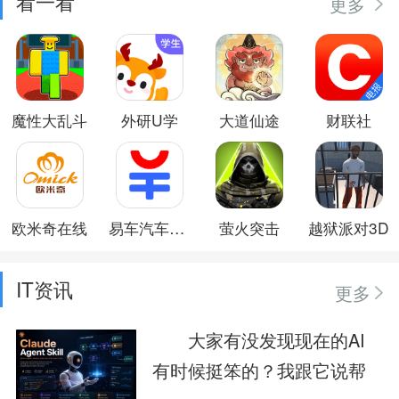
看一看
更多
魔性大乱斗
外研U学
大道仙途
财联社
欧米奇在线
易车汽车报价
萤火突击
越狱派对3D
IT资讯
更多
大家有没发现现在的AI
有时候挺笨的？我跟它说帮