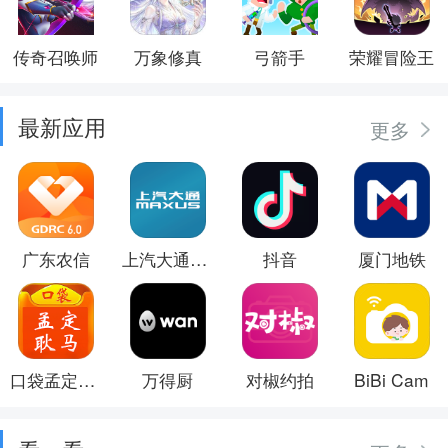
传奇召唤师
万象修真
弓箭手
荣耀冒险王
最新应用
更多
广东农信
上汽大通MAXUS
抖音
厦门地铁
口袋孟定耿马
万得厨
对椒约拍
BiBi Cam