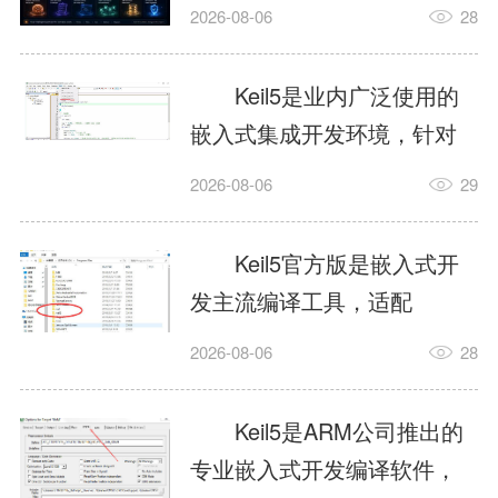
我订个明天早上的闹钟，它
2026-08-06
28
顶多回一段好的。为什么会
这样？因为AI，就是个只会
Keil5是业内广泛使用的
耍嘴皮子的书呆子。它脑子
嵌入式集成开发环境，针对
里有海量知识，但没有真正
ARM、51内核单片机提供编
2026-08-06
29
激发出来实力。而
译、调试、仿真一体化能
AgentSkill，就是给AI大脑装
力，代码编译稳定，调试工
Keil5官方版是嵌入式开
上的一双机械手，它真的能
具成熟，大量开源项目基于
发主流编译工具，适配
解决很多问题。1什么是
该平台开发。新项目需要单
STM32、51单片机等多款芯
AgentSkillSkill指...
2026-08-06
28
独下载对应芯片支持包，新
片，编辑器功能完善，支持
手配置难度较高，正版商业
在线调试、代码仿真，兼容
Keil5是ARM公司推出的
授权费用不菲，未授权版本
众多厂商芯片安装包。软件
专业嵌入式开发编译软件，
存在程序容量限制，适合硬
需要手动添加器件库，初次