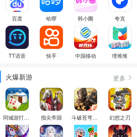
百度
哈啰
韩小圈
夸克
TT语音
快手
中国移动
埋堆堆
火爆新游
更多
同城游打大尖
指尖帝国
斗破苍穹：异火重燃
幻想之刃