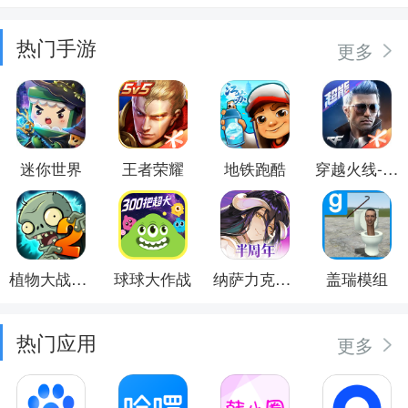
热门手游
更多
迷你世界
王者荣耀
地铁跑酷
穿越火线-枪战王者
植物大战僵尸2
球球大作战
纳萨力克之王
盖瑞模组
热门应用
更多