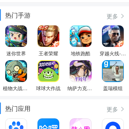
热门手游
更多
迷你世界
王者荣耀
地铁跑酷
穿越火线-枪战王者
植物大战僵尸2
球球大作战
纳萨力克之王
盖瑞模组
热门应用
更多