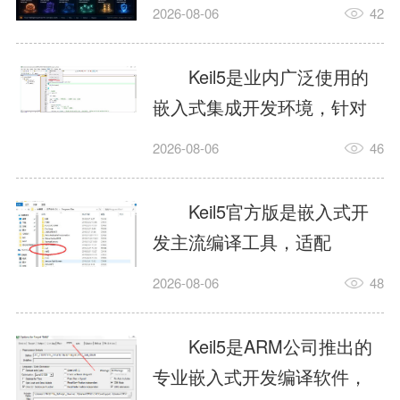
我订个明天早上的闹钟，它
2026-08-06
42
顶多回一段好的。为什么会
这样？因为AI，就是个只会
Keil5是业内广泛使用的
耍嘴皮子的书呆子。它脑子
嵌入式集成开发环境，针对
里有海量知识，但没有真正
ARM、51内核单片机提供编
2026-08-06
46
激发出来实力。而
译、调试、仿真一体化能
AgentSkill，就是给AI大脑装
力，代码编译稳定，调试工
Keil5官方版是嵌入式开
上的一双机械手，它真的能
具成熟，大量开源项目基于
发主流编译工具，适配
解决很多问题。1什么是
该平台开发。新项目需要单
STM32、51单片机等多款芯
AgentSkillSkill指...
2026-08-06
48
独下载对应芯片支持包，新
片，编辑器功能完善，支持
手配置难度较高，正版商业
在线调试、代码仿真，兼容
Keil5是ARM公司推出的
授权费用不菲，未授权版本
众多厂商芯片安装包。软件
专业嵌入式开发编译软件，
存在程序容量限制，适合硬
需要手动添加器件库，初次