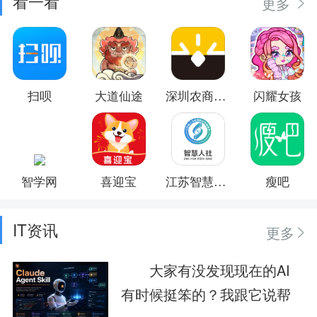
看一看
更多
扫呗
大道仙途
深圳农商银行
闪耀女孩
智学网
喜迎宝
江苏智慧人社
瘦吧
IT资讯
更多
大家有没发现现在的AI
有时候挺笨的？我跟它说帮