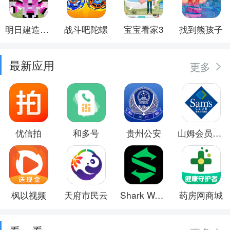
明日建造大师
战斗吧陀螺
宝宝看家3
找到熊孩子
最新应用
更多
优信拍
和多号
贵州公安
山姆会员商店
枫以视频
天府市民云
Shark Wear
药房网商城