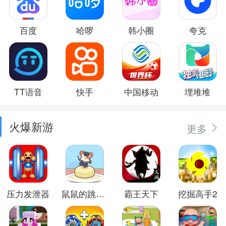
百度
哈啰
韩小圈
夸克
TT语音
快手
中国移动
埋堆堆
火爆新游
更多
压力发泄器
鼠鼠的跳跃冒险
霸王天下
挖掘高手2